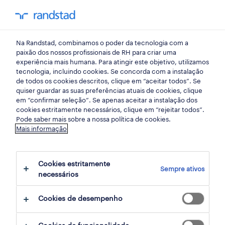
my randst
Na Randstad, combinamos o poder da tecnologia com a
rio de mouro
paixão dos nossos profissionais de RH para criar uma
experiência mais humana. Para atingir este objetivo, utilizamos
tecnologia, incluindo cookies. Se concorda com a instalação
de todos os cookies descritos, clique em “aceitar todos”. Se
quiser guardar as suas preferências atuais de cookies, clique
em “confirmar seleção”. Se apenas aceitar a instalação dos
cookies estritamente necessários, clique em “rejeitar todos”.
Pode saber mais sobre a nossa política de cookies.
Mais informação
Cookies estritamente
Sempre ativos
3 Temporário Indústria empregos
necessários
disponíveis em Rio de Mouro, Lisboa
Cookies de desempenho
filter
3