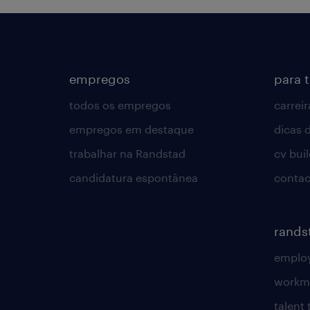
empregos
para 
todos os empregos
carreir
empregos em destaque
dicas d
trabalhar na Randstad
cv bui
candidatura espontânea
contac
rands
employ
workm
talent