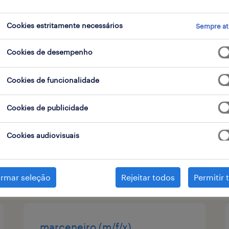
tipo de contrato
1
Cookies estritamente necessários
Sempre at
Cookies de desempenho
eletromecânico (m/f/x)
Cookies de funcionalidade
braga, braga
temporário
Cookies de publicidade
Cookies audiovisuais
publicado em 6 agosto 2026
irmar seleção
Rejeitar todos
Permitir 
marceneiro (m/f/x)