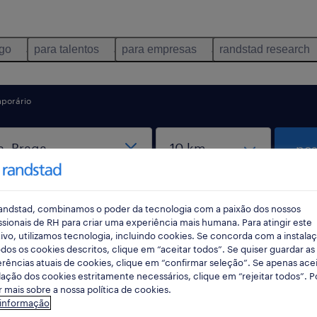
ego
para talentos
para empresas
randstad research
porário
pes
andstad, combinamos o poder da tecnologia com a paixão dos nossos
ssionais de RH para criar uma experiência mais humana. Para atingir este
ivo, utilizamos tecnologia, incluindo cookies. Se concorda com a instala
dos os cookies descritos, clique em “aceitar todos”. Se quiser guardar as
rências atuais de cookies, clique em “confirmar seleção”. Se apenas acei
egos disponíveis em Braga, Braga
lação dos cookies estritamente necessários, clique em “rejeitar todos”. 
 mais sobre a nossa política de cookies.
 informação