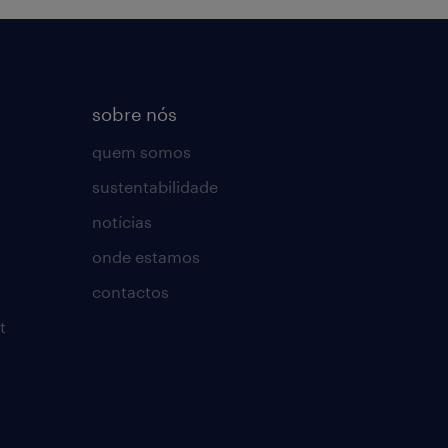
sobre nós
quem somos
sustentabilidade
notícias
onde estamos
contactos
t