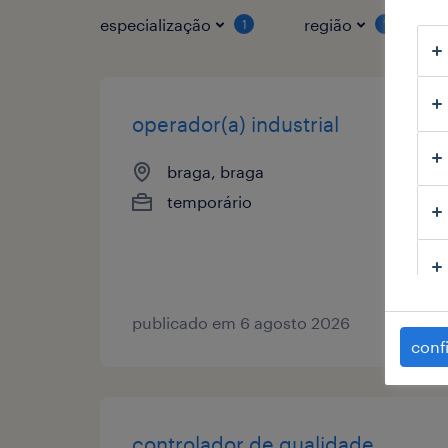
especialização
região
1
1
operador(a) industrial
braga, braga
temporário
publicado em 6 agosto 2026
conf
controlador de qualidade