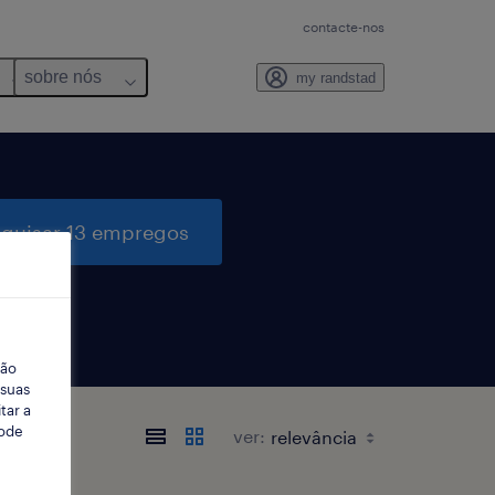
contacte-nos
sobre nós
my randstad
quisar 13 empregos
ção
 suas
tar a
Pode
ver: