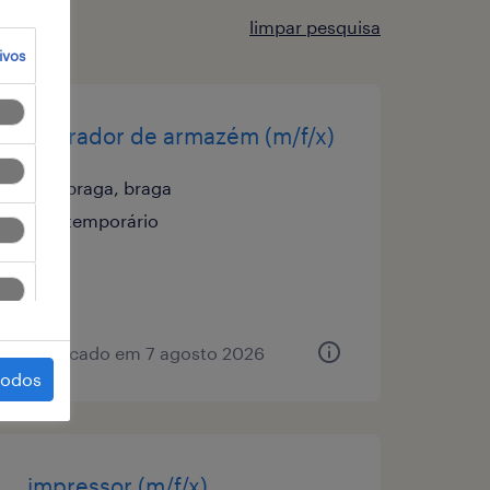
limpar pesquisa
ivos
operador de armazém (m/f/x)
braga, braga
temporário
publicado em 7 agosto 2026
todos
impressor (m/f/x)