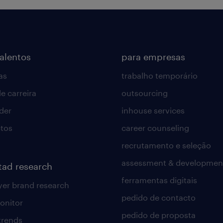
talentos
para empresas
as
trabalho temporário
e carreira
outsourcing
lder
inhouse services
tos
career counseling
recrutamento e seleção
assessment & developmen
tad research
ferramentas digitais
er brand research
pedido de contacto
onitor
pedido de proposta
 trends