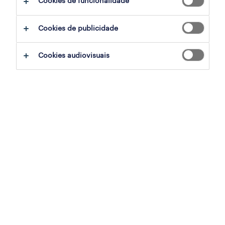
Cookies de funcionalidade
filter
3
Cookies de publicidade
analista de crédito
Cookies audiovisuais
lisboa, lisboa
temporário
publicado em 6 agosto 2026
accounts payable (m/f/x)
lisboa, lisboa