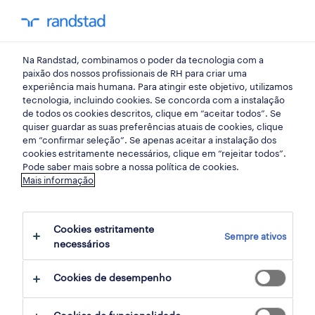
my randst
Na Randstad, combinamos o poder da tecnologia com a
portugal continental
paixão dos nossos profissionais de RH para criar uma
experiência mais humana. Para atingir este objetivo, utilizamos
tecnologia, incluindo cookies. Se concorda com a instalação
de todos os cookies descritos, clique em “aceitar todos”. Se
quiser guardar as suas preferências atuais de cookies, clique
em “confirmar seleção”. Se apenas aceitar a instalação dos
cookies estritamente necessários, clique em “rejeitar todos”.
Pode saber mais sobre a nossa política de cookies.
Mais informação
Cookies estritamente
Sempre ativos
2 Temporário Finanças e economia
necessários
empregos disponíveis em portugal
Cookies de desempenho
continental, Lisboa