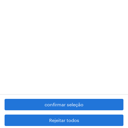
de pessoa coletiva 503298999 .
A nossa sede encontra-se na Rua Amílcar Cabral, número 25, 1750-
018 Lisboa.
RANDSTAD,
, and SHAPING THE WORLD OF WORK are
registered trademarks of © Randstad N.V.
contacte-nos
termos e condições
política de privacidade
regime geral da prevenção da corrupção
denúncia de má conduta
confirmar seleção
reportar problemas de segurança
cookies
Rejeitar todos
mapa do site