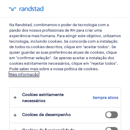
my randst
Na Randstad, combinamos o poder da tecnologia com a
porto
paixão dos nossos profissionais de RH para criar uma
experiência mais humana. Para atingir este objetivo, utilizamos
tecnologia, incluindo cookies. Se concorda com a instalação
de todos os cookies descritos, clique em “aceitar todos”. Se
quiser guardar as suas preferências atuais de cookies, clique
em “confirmar seleção”. Se apenas aceitar a instalação dos
cookies estritamente necessários, clique em “rejeitar todos”.
Pode saber mais sobre a nossa política de cookies.
Mais informação
Cookies estritamente
Sempre ativos
11 Permanente Engenharia empregos
necessários
disponíveis em Porto, Porto
Cookies de desempenho
filter
3