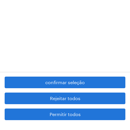
RANDSTAD,
, and SHAPING THE WORLD OF WORK are
registered trademarks of © Randstad N.V.
contacte-nos
termos e condições
política de privacidade
regime geral da prevenção da corrupção
denúncia de má conduta
confirmar seleção
reportar problemas de segurança
cookies
Rejeitar todos
mapa do site
Permitir todos
esteja atento