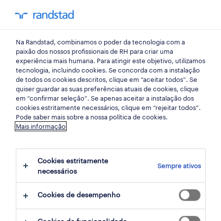
my randst
Na Randstad, combinamos o poder da tecnologia com a
porto (hybrid)
paixão dos nossos profissionais de RH para criar uma
experiência mais humana. Para atingir este objetivo, utilizamos
tecnologia, incluindo cookies. Se concorda com a instalação
de todos os cookies descritos, clique em “aceitar todos”. Se
quiser guardar as suas preferências atuais de cookies, clique
em “confirmar seleção”. Se apenas aceitar a instalação dos
cookies estritamente necessários, clique em “rejeitar todos”.
Pode saber mais sobre a nossa política de cookies.
Mais informação
Cookies estritamente
Sempre ativos
1 Temporário Engenharia empregos
necessários
disponíveis em Porto (Hybrid), Porto
Cookies de desempenho
filter
3