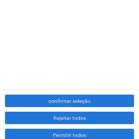
RANDSTAD,
, and SHAPING THE WORLD OF WORK are
registered trademarks of © Randstad N.V.
contacte-nos
termos e condições
política de privacidade
regime geral da prevenção da corrupção
denúncia de má conduta
confirmar seleção
reportar problemas de segurança
cookies
Rejeitar todos
mapa do site
Permitir todos
esteja atento