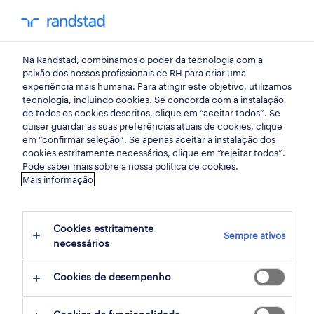
my randst
Na Randstad, combinamos o poder da tecnologia com a
lisboa
paixão dos nossos profissionais de RH para criar uma
experiência mais humana. Para atingir este objetivo, utilizamos
tecnologia, incluindo cookies. Se concorda com a instalação
de todos os cookies descritos, clique em “aceitar todos”. Se
quiser guardar as suas preferências atuais de cookies, clique
em “confirmar seleção”. Se apenas aceitar a instalação dos
cookies estritamente necessários, clique em “rejeitar todos”.
Pode saber mais sobre a nossa política de cookies.
Mais informação
Cookies estritamente
Sempre ativos
5 engenharia oportunidades em Terrugem,
necessários
Sintra, Lisboa encontradas para ti
Cookies de desempenho
filter
2