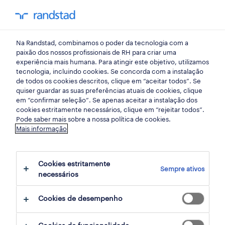
my randst
Na Randstad, combinamos o poder da tecnologia com a
início
paixão dos nossos profissionais de RH para criar uma
experiência mais humana. Para atingir este objetivo, utilizamos
tecnologia, incluindo cookies. Se concorda com a instalação
de todos os cookies descritos, clique em “aceitar todos”. Se
quiser guardar as suas preferências atuais de cookies, clique
em “confirmar seleção”. Se apenas aceitar a instalação dos
cookies estritamente necessários, clique em “rejeitar todos”.
Pode saber mais sobre a nossa política de cookies.
Mais informação
não foram encontrados resultados
Cookies estritamente
Sempre ativos
necessários
Não encontrámos resultados para a sua
pesquisa. Experimente alterar os seus
Cookies de desempenho
critérios de filtragem para obter mais
resultados. As seguintes acções podem