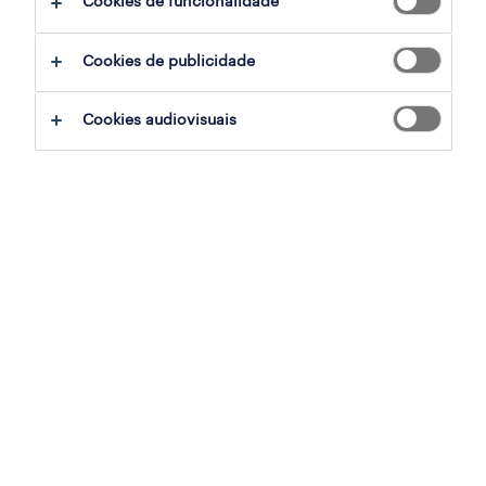
Cookies de funcionalidade
ajudar:
Cookies de publicidade
experimente remover alguns dos filtros
Cookies audiovisuais
que aplicou.
já experientou pesquisar por uma região
específica? Considere expandir a
distância até ao local de emprego.
altere a função ou palavras-chave e
verifique se foi escrito correctamente.