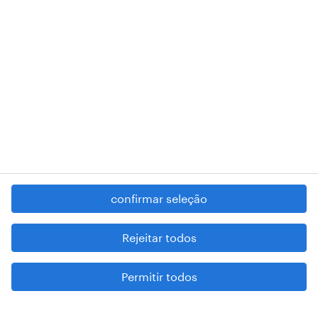
RANDSTAD,
, and SHAPING THE WORLD OF WORK are
registered trademarks of © Randstad N.V.
contacte-nos
termos e condições
política de privacidade
regime geral da prevenção da corrupção
denúncia de má conduta
confirmar seleção
reportar problemas de segurança
cookies
Rejeitar todos
mapa do site
Permitir todos
esteja atento