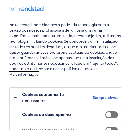
my randst
Na Randstad, combinamos o poder da tecnologia com a
início
paixão dos nossos profissionais de RH para criar uma
experiência mais humana. Para atingir este objetivo, utilizamos
tecnologia, incluindo cookies. Se concorda com a instalação
de todos os cookies descritos, clique em “aceitar todos”. Se
quiser guardar as suas preferências atuais de cookies, clique
em “confirmar seleção”. Se apenas aceitar a instalação dos
cookies estritamente necessários, clique em “rejeitar todos”.
Pode saber mais sobre a nossa política de cookies.
Mais informação
não foram encontrados resultados
Cookies estritamente
Sempre ativos
necessários
Não encontrámos resultados para a sua
pesquisa. Experimente alterar os seus
Cookies de desempenho
critérios de filtragem para obter mais
resultados. As seguintes acções podem