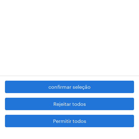
RANDSTAD,
, and SHAPING THE WORLD OF WORK are
registered trademarks of © Randstad N.V.
contacte-nos
termos e condições
política de privacidade
regime geral da prevenção da corrupção
denúncia de má conduta
confirmar seleção
reportar problemas de segurança
cookies
Rejeitar todos
mapa do site
Permitir todos
esteja atento