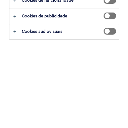
Cookies de funcionalidade
ajudar:
Cookies de publicidade
experimente remover alguns dos filtros
Cookies audiovisuais
que aplicou.
já experientou pesquisar por uma região
específica? Considere expandir a
distância até ao local de emprego.
altere a função ou palavras-chave e
verifique se foi escrito correctamente.