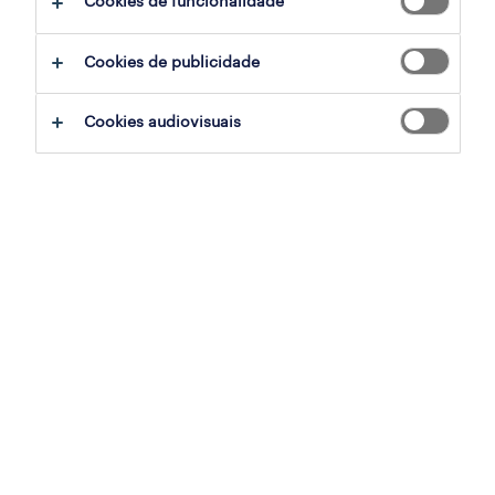
Cookies de funcionalidade
ajudar:
Cookies de publicidade
experimente remover alguns dos filtros
Cookies audiovisuais
que aplicou.
já experientou pesquisar por uma região
específica? Considere expandir a
distância até ao local de emprego.
altere a função ou palavras-chave e
verifique se foi escrito correctamente.