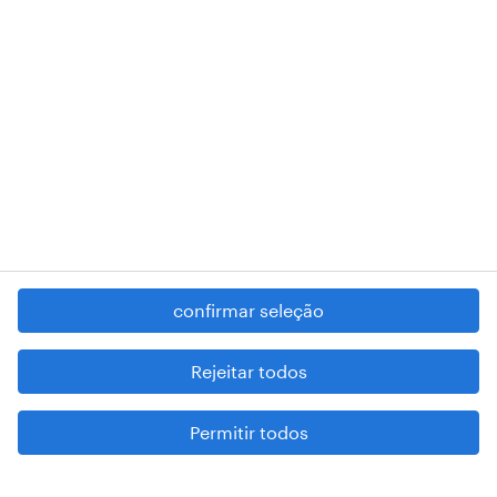
RANDSTAD,
, and SHAPING THE WORLD OF WORK are
registered trademarks of © Randstad N.V.
contacte-nos
termos e condições
política de privacidade
regime geral da prevenção da corrupção
denúncia de má conduta
confirmar seleção
reportar problemas de segurança
cookies
Rejeitar todos
mapa do site
Permitir todos
esteja atento