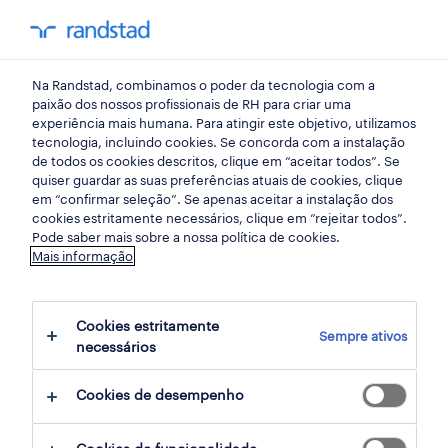
my randst
Na Randstad, combinamos o poder da tecnologia com a
início
paixão dos nossos profissionais de RH para criar uma
experiência mais humana. Para atingir este objetivo, utilizamos
tecnologia, incluindo cookies. Se concorda com a instalação
de todos os cookies descritos, clique em “aceitar todos”. Se
quiser guardar as suas preferências atuais de cookies, clique
em “confirmar seleção”. Se apenas aceitar a instalação dos
cookies estritamente necessários, clique em “rejeitar todos”.
Pode saber mais sobre a nossa política de cookies.
Mais informação
não foram encontrados resultados
Cookies estritamente
Sempre ativos
necessários
Não encontrámos resultados para a sua
pesquisa. Experimente alterar os seus
Cookies de desempenho
critérios de filtragem para obter mais
resultados. As seguintes acções podem