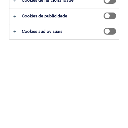
Cookies de funcionalidade
filter
2
Cookies de publicidade
hse manager (m/f/x)
Cookies audiovisuais
alemanha, porto
permanente
publicado em 27 julho 2026
hse supervisor (m/f/x)
alemanha, porto