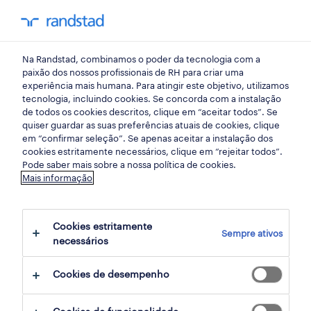
my randst
Na Randstad, combinamos o poder da tecnologia com a
porto
paixão dos nossos profissionais de RH para criar uma
experiência mais humana. Para atingir este objetivo, utilizamos
tecnologia, incluindo cookies. Se concorda com a instalação
de todos os cookies descritos, clique em “aceitar todos”. Se
quiser guardar as suas preferências atuais de cookies, clique
em “confirmar seleção”. Se apenas aceitar a instalação dos
cookies estritamente necessários, clique em “rejeitar todos”.
Pode saber mais sobre a nossa política de cookies.
Mais informação
Cookies estritamente
Sempre ativos
3 construções e explorações mineiras
necessários
oportunidades em Alemanha, Porto
Cookies de desempenho
encontradas para ti