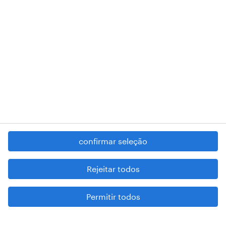
RANDSTAD,
, and SHAPING THE WORLD OF WORK are
registered trademarks of © Randstad N.V.
contacte-nos
termos e condições
política de privacidade
regime geral da prevenção da corrupção
denúncia de má conduta
confirmar seleção
reportar problemas de segurança
cookies
Rejeitar todos
mapa do site
Permitir todos
esteja atento