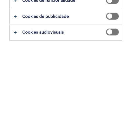
Cookies de funcionalidade
ajudar:
Cookies de publicidade
experimente remover alguns dos filtros
Cookies audiovisuais
que aplicou.
já experientou pesquisar por uma região
específica? Considere expandir a
distância até ao local de emprego.
altere a função ou palavras-chave e
verifique se foi escrito correctamente.