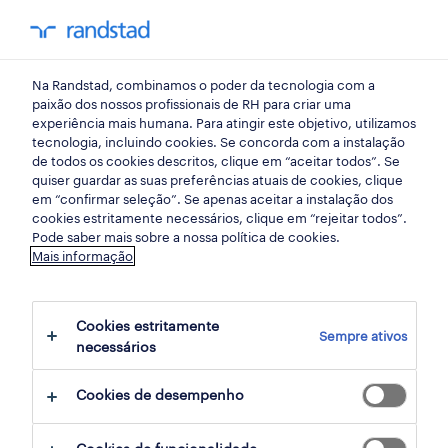
my randst
Na Randstad, combinamos o poder da tecnologia com a
início
paixão dos nossos profissionais de RH para criar uma
experiência mais humana. Para atingir este objetivo, utilizamos
tecnologia, incluindo cookies. Se concorda com a instalação
de todos os cookies descritos, clique em “aceitar todos”. Se
quiser guardar as suas preferências atuais de cookies, clique
em “confirmar seleção”. Se apenas aceitar a instalação dos
cookies estritamente necessários, clique em “rejeitar todos”.
Pode saber mais sobre a nossa política de cookies.
Mais informação
não foram encontrados resultados
Cookies estritamente
Sempre ativos
necessários
Não encontrámos resultados para a sua
pesquisa. Experimente alterar os seus
Cookies de desempenho
critérios de filtragem para obter mais
resultados. As seguintes acções podem