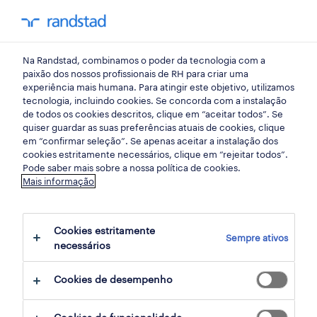
my randst
Na Randstad, combinamos o poder da tecnologia com a
lisboa
paixão dos nossos profissionais de RH para criar uma
experiência mais humana. Para atingir este objetivo, utilizamos
tecnologia, incluindo cookies. Se concorda com a instalação
de todos os cookies descritos, clique em “aceitar todos”. Se
quiser guardar as suas preferências atuais de cookies, clique
em “confirmar seleção”. Se apenas aceitar a instalação dos
cookies estritamente necessários, clique em “rejeitar todos”.
Pode saber mais sobre a nossa política de cookies.
Mais informação
Cookies estritamente
Sempre ativos
19 armazéns e distribuição oportunidades
necessários
em Famões, Lisboa encontradas para ti
Cookies de desempenho
filter
2