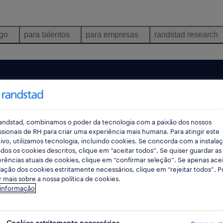
ego
para talentos
para empresas
randstad research
pes
andstad, combinamos o poder da tecnologia com a paixão dos nossos
ssionais de RH para criar uma experiência mais humana. Para atingir este
rec
ivo, utilizamos tecnologia, incluindo cookies. Se concorda com a instala
pesqui
dos os cookies descritos, clique em “aceitar todos”. Se quiser guardar as
rências atuais de cookies, clique em “confirmar seleção”. Se apenas acei
lação dos cookies estritamente necessários, clique em “rejeitar todos”. 
 mais sobre a nossa política de cookies.
 informação
ontradas para ti
Cookies estritamente necessários