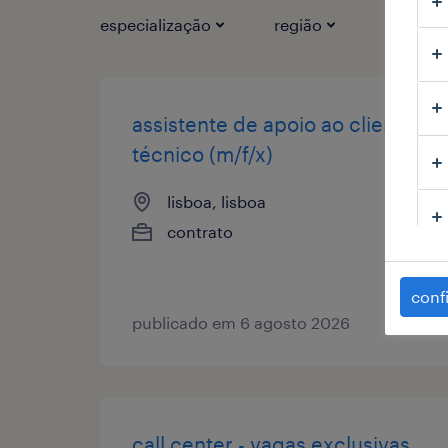
especialização
região
tipo de 
assistente de apoio ao cliente
técnico (m/f/x)
lisboa, lisboa
contrato
conf
publicado em 6 agosto 2026
call center - vagas exclusivas