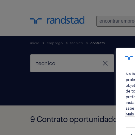
encontrar empr
início
emprego
tecnico
contrato
Na R
profi
objet
de to
prefe
insta
saber
Mais
9 Contrato oportunidades enc