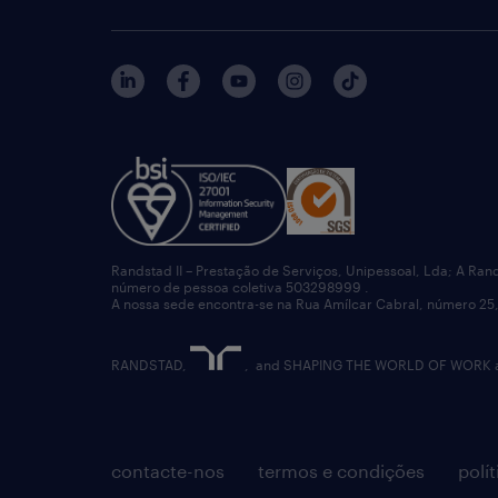
Randstad II – Prestação de Serviços, Unipessoal, Lda; A Ran
número de pessoa coletiva 503298999 .
A nossa sede encontra-se na Rua Amílcar Cabral, número 25,
RANDSTAD,
, and SHAPING THE WORLD OF WORK are
contacte-nos
termos e condições
polí