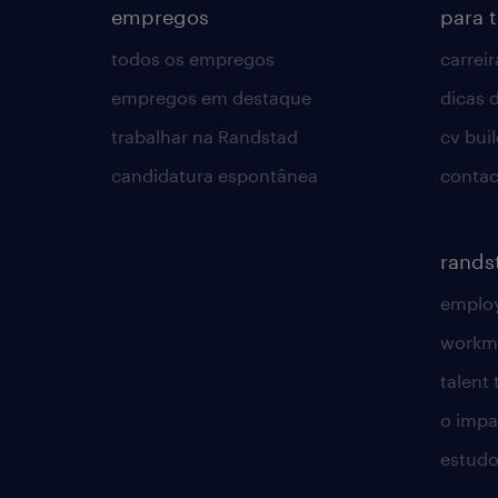
empregos
para 
todos os empregos
carreir
empregos em destaque
dicas d
trabalhar na Randstad
cv bui
candidatura espontânea
contac
rands
employ
workm
talent
o impac
estudo