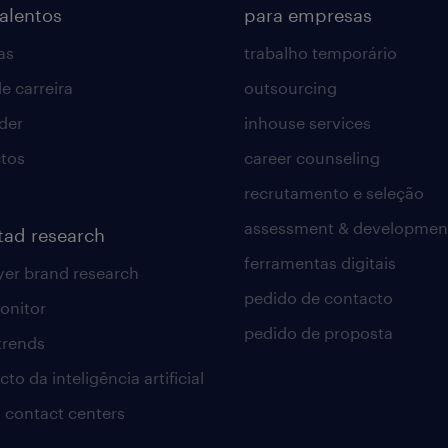
talentos
para empresas
as
trabalho temporário
e carreira
outsourcing
lder
inhouse services
tos
career counseling
recrutamento e seleção
assessment & developmen
tad research
ferramentas digitais
er brand research
pedido de contacto
onitor
pedido de proposta
 trends
to da inteligência artificial
 contact centers