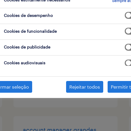
Sempre at
contrato
1
Cookies de desempenho
Cookies de funcionalidade
assistente apoio técnico
Cookies de publicidade
portugal, lisboa
contrato
Cookies audiovisuais
irmar seleção
Rejeitar todos
Permitir 
publicado em 3 agosto 2026
account manager grandes