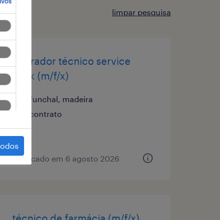
ivos
limpar pesquisa
operador técnico service
desk (m/f/x)
funchal, madeira
contrato
todos
publicado em 6 agosto 2026
técnico de farmácia (m/f/x)