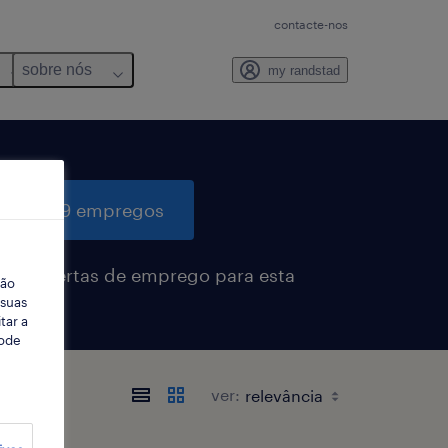
contacte-nos
sobre nós
my randstad
quisar 9 empregos
eber alertas de emprego para esta
ção
sa
 suas
tar a
Pode
ver: