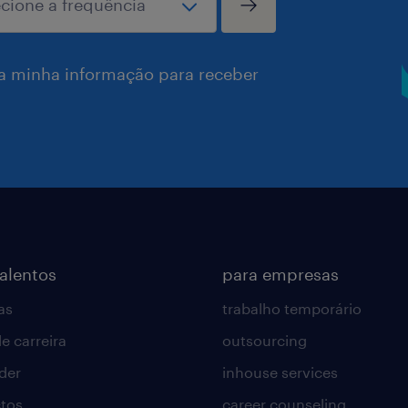
a minha informação para receber
talentos
para empresas
as
trabalho temporário
e carreira
outsourcing
lder
inhouse services
tos
career counseling