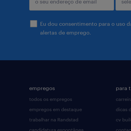
enviar
Eu dou consentimento para o uso d
alertas de emprego.
empregos
para 
todos os empregos
carreir
empregos em destaque
dicas d
trabalhar na Randstad
cv bui
candidatura espontânea
contac