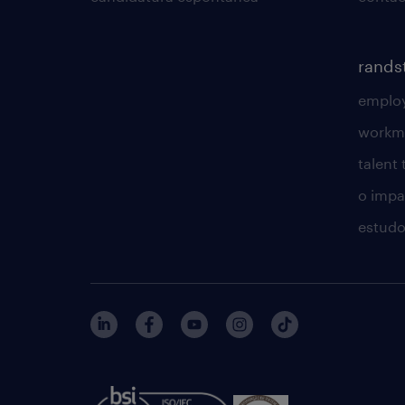
rands
employ
workm
talent
o impac
estudo