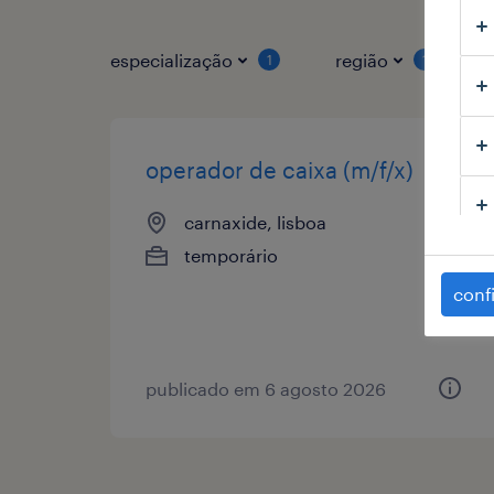
especialização
região
1
1
operador de caixa (m/f/x)
carnaxide, lisboa
temporário
conf
publicado em 6 agosto 2026