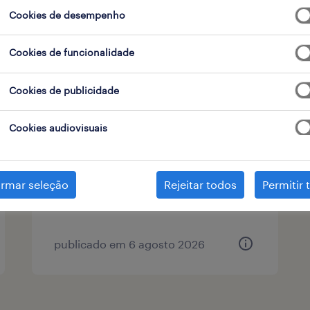
Cookies de desempenho
tipo de contrato
1
Cookies de funcionalidade
Cookies de publicidade
operador de loja / repositor
(m/f/x)
Cookies audiovisuais
alfragide, lisboa
temporário
irmar seleção
Rejeitar todos
Permitir 
publicado em 6 agosto 2026