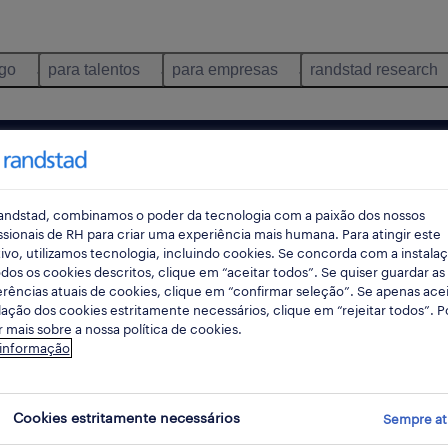
ego
para talentos
para empresas
randstad research
o e distribuição
lisboa
loures
temporário
pes
andstad, combinamos o poder da tecnologia com a paixão dos nossos
ssionais de RH para criar uma experiência mais humana. Para atingir este
ivo, utilizamos tecnologia, incluindo cookies. Se concorda com a instala
dos os cookies descritos, clique em “aceitar todos”. Se quiser guardar as
rec
rências atuais de cookies, clique em “confirmar seleção”. Se apenas acei
pesqui
lação dos cookies estritamente necessários, clique em “rejeitar todos”. 
 mais sobre a nossa política de cookies.
 informação
 consumo e distribuição empregos disp
Cookies estritamente necessários
Sempre at