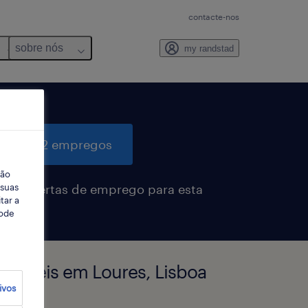
contacte-nos
sobre nós
my randstad
quisar 2 empregos
ção
 suas
eber alertas de emprego para esta
tar a
sa
Pode
oníveis em Loures, Lisboa
ivos