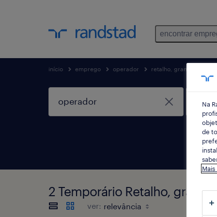
encontrar empr
início
emprego
operador
retalho, grande consum
Na R
profi
objet
de to
prefe
insta
saber
Mais
2 Temporário Retalho, grande
ver: