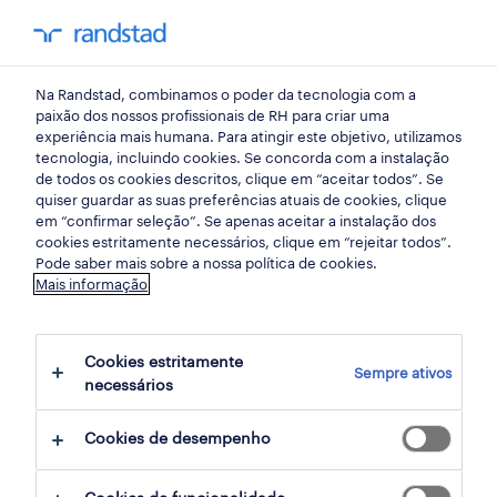
my randst
Na Randstad, combinamos o poder da tecnologia com a
porto
paixão dos nossos profissionais de RH para criar uma
experiência mais humana. Para atingir este objetivo, utilizamos
tecnologia, incluindo cookies. Se concorda com a instalação
de todos os cookies descritos, clique em “aceitar todos”. Se
quiser guardar as suas preferências atuais de cookies, clique
em “confirmar seleção”. Se apenas aceitar a instalação dos
cookies estritamente necessários, clique em “rejeitar todos”.
receber alertas de emprego para esta
Pode saber mais sobre a nossa política de cookies.
Mais informação
pesquisa
Cookies estritamente
Sempre ativos
3 ofertas disponíveis em Operador em
necessários
Penafiel, Porto
Cookies de desempenho
filter
1