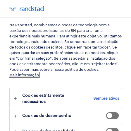
my randst
Na Randstad, combinamos o poder da tecnologia com a
lisboa
paixão dos nossos profissionais de RH para criar uma
experiência mais humana. Para atingir este objetivo, utilizamos
tecnologia, incluindo cookies. Se concorda com a instalação
de todos os cookies descritos, clique em “aceitar todos”. Se
quiser guardar as suas preferências atuais de cookies, clique
em “confirmar seleção”. Se apenas aceitar a instalação dos
cookies estritamente necessários, clique em “rejeitar todos”.
receber alertas de emprego para esta
Pode saber mais sobre a nossa política de cookies.
Mais informação
pesquisa
Cookies estritamente
Sempre ativos
3 ofertas disponíveis em Operador em
necessários
Azambuja, Lisboa
Cookies de desempenho
filter
1