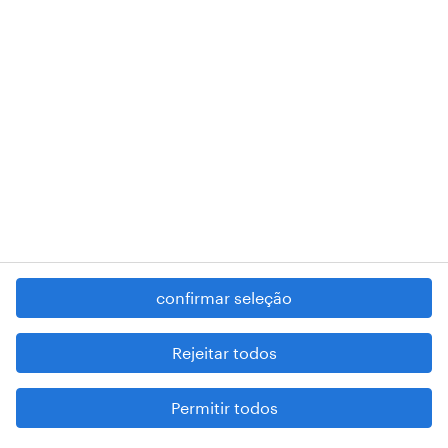
RANDSTAD,
, and SHAPING THE WORLD OF WORK are
registered trademarks of © Randstad N.V.
contacte-nos
termos e condições
política de privacidade
regime geral da prevenção da corrupção
denúncia de má conduta
confirmar seleção
reportar problemas de segurança
cookies
Rejeitar todos
mapa do site
Permitir todos
esteja atento