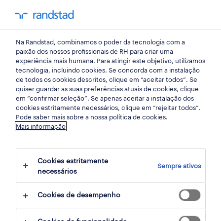
my randst
Na Randstad, combinamos o poder da tecnologia com a
guarda
paixão dos nossos profissionais de RH para criar uma
experiência mais humana. Para atingir este objetivo, utilizamos
tecnologia, incluindo cookies. Se concorda com a instalação
de todos os cookies descritos, clique em “aceitar todos”. Se
quiser guardar as suas preferências atuais de cookies, clique
em “confirmar seleção”. Se apenas aceitar a instalação dos
cookies estritamente necessários, clique em “rejeitar todos”.
receber alertas de emprego para esta
Pode saber mais sobre a nossa política de cookies.
Mais informação
pesquisa
Cookies estritamente
Sempre ativos
3 ofertas disponíveis em Operador em
necessários
Guarda, Guarda
Cookies de desempenho
filter
1