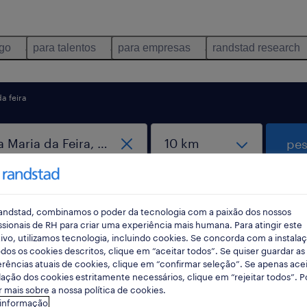
ego
para talentos
para empresas
randstad research
a feira
pes
rec
pesqui
andstad, combinamos o poder da tecnologia com a paixão dos nossos
ssionais de RH para criar uma experiência mais humana. Para atingir este
ivo, utilizamos tecnologia, incluindo cookies. Se concorda com a instala
dos os cookies descritos, clique em “aceitar todos”. Se quiser guardar as
rências atuais de cookies, clique em “confirmar seleção”. Se apenas acei
rador em Santa Maria da Feira, Aveiro
lação dos cookies estritamente necessários, clique em “rejeitar todos”. 
 mais sobre a nossa política de cookies.
 informação