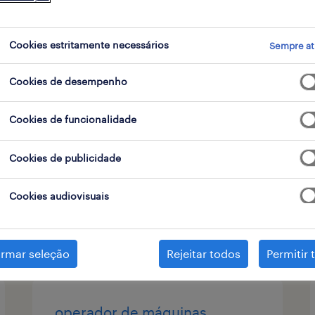
 de contrato
Cookies estritamente necessários
Sempre at
Cookies de desempenho
operador de armazém (m/f/x)
Cookies de funcionalidade
santa maria da feira, aveiro
temporário
Cookies de publicidade
Cookies audiovisuais
publicado em 6 agosto 2026
irmar seleção
Rejeitar todos
Permitir 
operador de máquinas