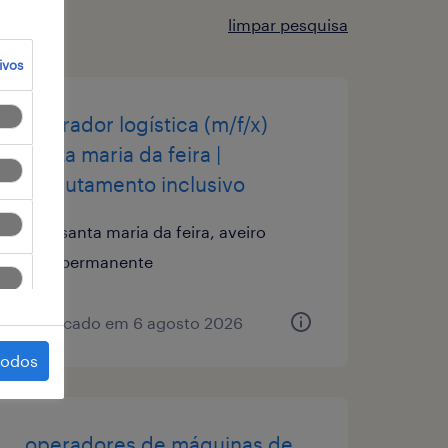
limpar pesquisa
ivos
operador logística (m/f/x)
santa maria da feira |
recrutamento inclusivo
santa maria da feira, aveiro
permanente
publicado em 6 agosto 2026
todos
operadores de máquinas de