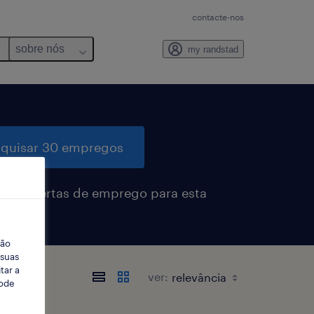
contacte-nos
sobre nós
my randstad
quisar 30 empregos
eber alertas de emprego para esta
sa
ção
 suas
tar a
ver:
Pode