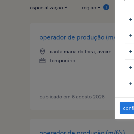
especialização
região
tipo
1
operador de produção (m/f/x)
santa maria da feira, aveiro
temporário
publicado em 6 agosto 2026
conf
operador de produção (m/f/x)