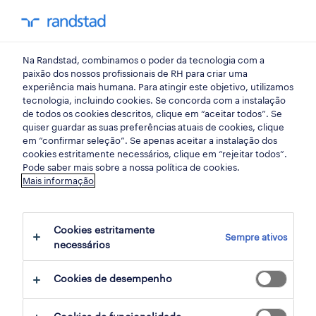
my randst
Na Randstad, combinamos o poder da tecnologia com a
aveiro
paixão dos nossos profissionais de RH para criar uma
experiência mais humana. Para atingir este objetivo, utilizamos
tecnologia, incluindo cookies. Se concorda com a instalação
de todos os cookies descritos, clique em “aceitar todos”. Se
quiser guardar as suas preferências atuais de cookies, clique
em “confirmar seleção”. Se apenas aceitar a instalação dos
cookies estritamente necessários, clique em “rejeitar todos”.
receber alertas de emprego para esta
Pode saber mais sobre a nossa política de cookies.
Mais informação
pesquisa
Cookies estritamente
Sempre ativos
15 ofertas disponíveis em Operador em
necessários
Águeda, Aveiro
Cookies de desempenho
filter
1