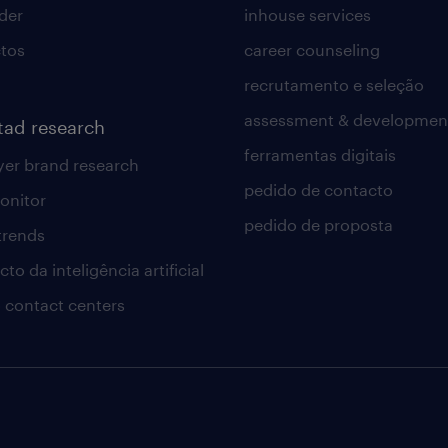
lder
inhouse services
tos
career counseling
recrutamento e seleção
assessment & developmen
tad research
ferramentas digitais
er brand research
pedido de contacto
onitor
pedido de proposta
 trends
to da inteligência artificial
 contact centers