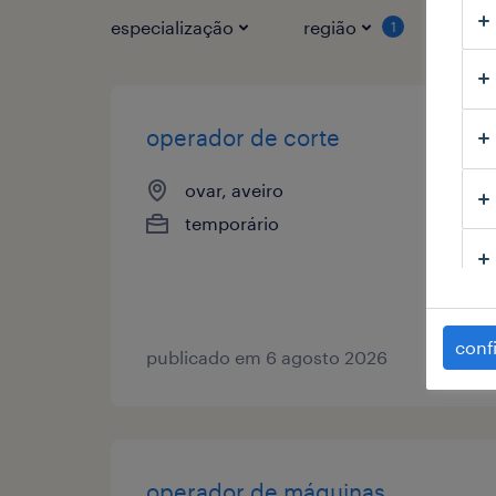
especialização
região
tipo
1
operador de corte
ovar, aveiro
temporário
conf
publicado em 6 agosto 2026
operador de máquinas