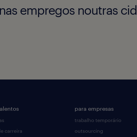
as empregos noutras cid
talentos
para empresas
as
trabalho temporário
e carreira
outsourcing