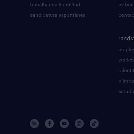
trabalhar na Randstad
cv bui
candidatura espontânea
contac
rands
employ
workm
talent
o impac
estudo