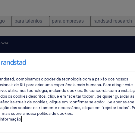
ego
para talentos
para empresas
randstad research
ovar
pes
andstad, combinamos o poder da tecnologia com a paixão dos nossos
rec
ssionais de RH para criar uma experiência mais humana. Para atingir este
ivo, utilizamos tecnologia, incluindo cookies. Se concorda com a instala
pesqui
dos os cookies descritos, clique em “aceitar todos”. Se quiser guardar as
rências atuais de cookies, clique em “confirmar seleção”. Se apenas acei
lação dos cookies estritamente necessários, clique em “rejeitar todos”. 
 mais sobre a nossa política de cookies.
rador de maquinas em OVAR, Aveiro
 informação