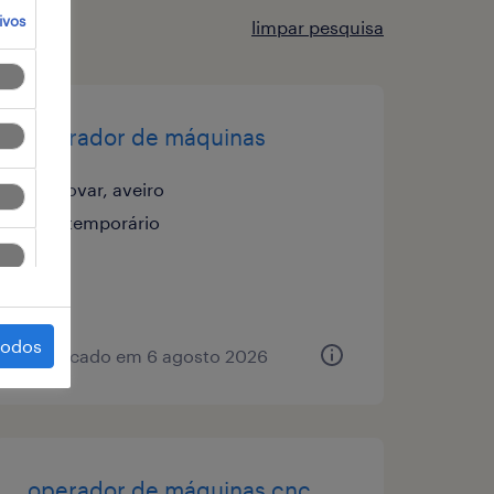
ivos
limpar pesquisa
operador de máquinas
ovar, aveiro
temporário
todos
publicado em 6 agosto 2026
operador de máquinas cnc