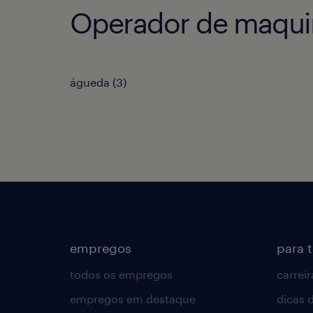
Operador de maquin
águeda
(
3
)
empregos
para 
todos os empregos
carreir
empregos em destaque
dicas d