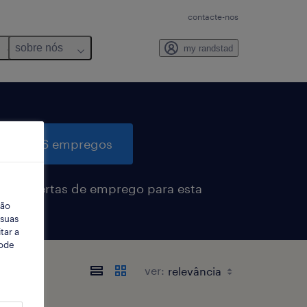
contacte-nos
sobre nós
my randstad
quisar 6 empregos
eber alertas de emprego para esta
ção
sa
 suas
tar a
Pode
ver: