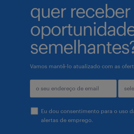
quer receber
oportunidad
semelhantes
Vamos mantê-lo atualizado com as ofert
enviar
Eu dou consentimento para o uso d
alertas de emprego.