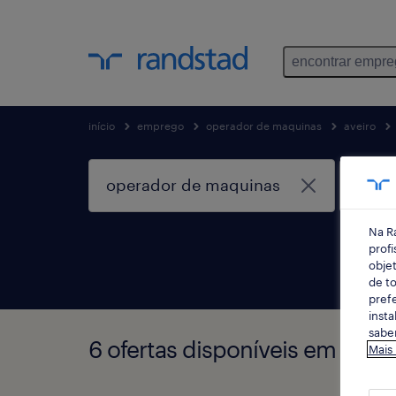
encontrar empr
início
emprego
operador de maquinas
aveiro
Na R
profi
objet
de to
prefe
insta
saber
6 ofertas disponíveis em Ope
Mais