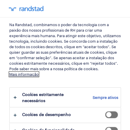
my randst
Na Randstad, combinamos o poder da tecnologia com a
operador de loja
paixão dos nossos profissionais de RH para criar uma
experiência mais humana. Para atingir este objetivo, utilizamos
tecnologia, incluindo cookies. Se concorda com a instalação
de todos os cookies descritos, clique em “aceitar todos”. Se
quiser guardar as suas preferências atuais de cookies, clique
em “confirmar seleção”. Se apenas aceitar a instalação dos
cookies estritamente necessários, clique em “rejeitar todos”.
receber alertas de emprego para esta
Pode saber mais sobre a nossa política de cookies.
Mais informação
pesquisa
Cookies estritamente
Sempre ativos
8 ofertas disponíveis em Operador de loja
necessários
em Lisboa
Cookies de desempenho
filter
1