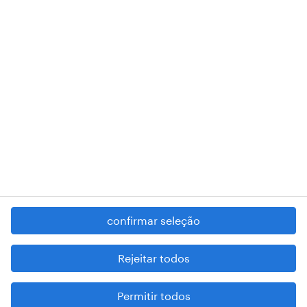
RANDSTAD,
, and SHAPING THE WORLD OF WORK are
registered trademarks of © Randstad N.V.
contacte-nos
termos e condições
política de privacidade
regime geral da prevenção da corrupção
denúncia de má conduta
confirmar seleção
reportar problemas de segurança
cookies
Rejeitar todos
mapa do site
Permitir todos
esteja atento