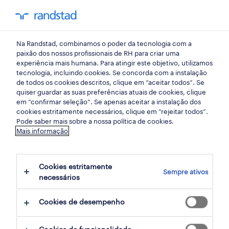
my randst
Na Randstad, combinamos o poder da tecnologia com a
setubal
paixão dos nossos profissionais de RH para criar uma
experiência mais humana. Para atingir este objetivo, utilizamos
tecnologia, incluindo cookies. Se concorda com a instalação
de todos os cookies descritos, clique em “aceitar todos”. Se
quiser guardar as suas preferências atuais de cookies, clique
em “confirmar seleção”. Se apenas aceitar a instalação dos
cookies estritamente necessários, clique em “rejeitar todos”.
receber alertas de emprego para esta
Pode saber mais sobre a nossa política de cookies.
Mais informação
pesquisa
Cookies estritamente
Sempre ativos
6 ofertas disponíveis em Logistica em
necessários
Alcochete, Setubal
Cookies de desempenho
filter
1