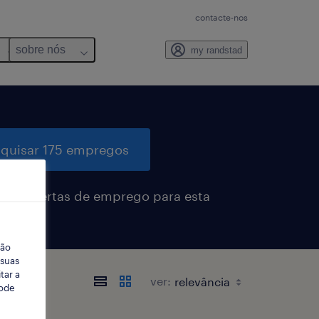
contacte-nos
sobre nós
my randstad
quisar 175 empregos
eber alertas de emprego para esta
sa
ção
 suas
tar a
ver:
Pode