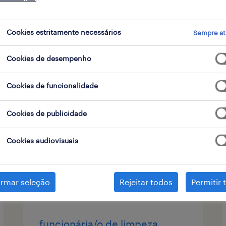
contrato
Cookies estritamente necessários
Sempre at
Cookies de desempenho
auxiliar de limpeza
Cookies de funcionalidade
viana do castelo, viana do
castelo
Cookies de publicidade
temporário
Cookies audiovisuais
publicado em 6 agosto 2026
irmar seleção
Rejeitar todos
Permitir 
funcionária/o de limpeza