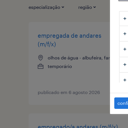
especialização
região
tipo de 
empregada de andares
(m/f/x)
olhos de água - albufeira, faro
temporário
publicado em 6 agosto 2026
conf
empregado/a andares (m/f/x)