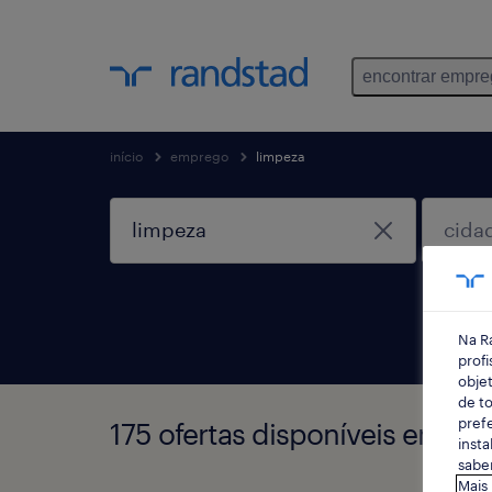
encontrar empr
início
emprego
limpeza
Na R
profi
objet
de to
prefe
175 ofertas disponíveis em Li
insta
saber
Mais