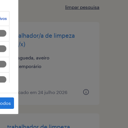
limpar pesquisa
ivos
trabalhador/a de limpeza
(m/f/x)
agueda, aveiro
temporário
publicado em 24 julho 2026
todos
trabalhador de limpeza