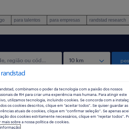
ego
para talentos
para empresas
randstad research
pes
rec
pesqui
andstad, combinamos o poder da tecnologia com a paixão dos nossos
ssionais de RH para criar uma experiência mais humana. Para atingir este
ivo, utilizamos tecnologia, incluindo cookies. Se concorda com a instala
dos os cookies descritos, clique em “aceitar todos”. Se quiser guardar as
rências atuais de cookies, clique em “confirmar seleção”. Se apenas acei
mpeza
lação dos cookies estritamente necessários, clique em “rejeitar todos”. 
 mais sobre a nossa política de cookies.
 informação