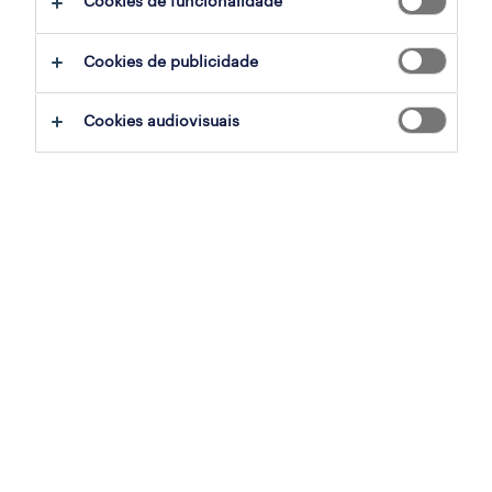
Cookies de funcionalidade
filter
3
Cookies de publicidade
sales representative (m/f/x)
Cookies audiovisuais
vila nova de gaia, porto
permanente
publicado em 9 agosto 2026
comercial (m/f/x) | lisboa
lisboa, lisboa