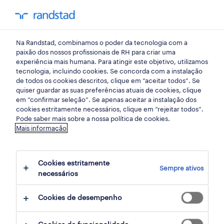
my randst
Na Randstad, combinamos o poder da tecnologia com a
alta de lisboa
paixão dos nossos profissionais de RH para criar uma
experiência mais humana. Para atingir este objetivo, utilizamos
tecnologia, incluindo cookies. Se concorda com a instalação
de todos os cookies descritos, clique em “aceitar todos”. Se
quiser guardar as suas preferências atuais de cookies, clique
em “confirmar seleção”. Se apenas aceitar a instalação dos
cookies estritamente necessários, clique em “rejeitar todos”.
receber alertas de emprego para esta
Pode saber mais sobre a nossa política de cookies.
Mais informação
pesquisa
Cookies estritamente
Sempre ativos
10 Permanente Vendas, comercial
necessários
empregos disponíveis em Alta de Lisboa,
Cookies de desempenho
Lisboa