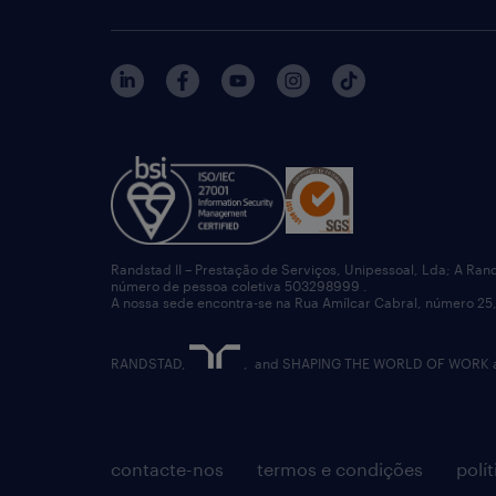
Randstad II – Prestação de Serviços, Unipessoal, Lda; A Ran
número de pessoa coletiva 503298999 .
A nossa sede encontra-se na Rua Amílcar Cabral, número 25,
RANDSTAD,
, and SHAPING THE WORLD OF WORK are
contacte-nos
termos e condições
polí