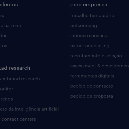
talentos
para empresas
as
trabalho temporário
e carreira
outsourcing
lder
inhouse services
tos
career counseling
recrutamento e seleção
assessment & developmen
tad research
ferramentas digitais
er brand research
pedido de contacto
onitor
pedido de proposta
 trends
to da inteligência artificial
 contact centers