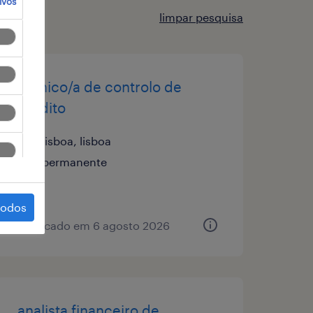
ivos
limpar pesquisa
técnico/a de controlo de
crédito
lisboa, lisboa
permanente
todos
publicado em 6 agosto 2026
analista financeiro de