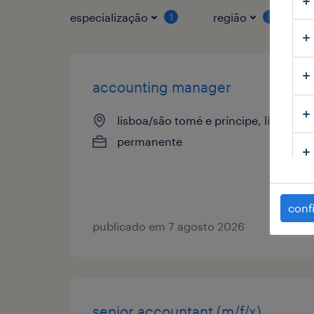
especialização
região
1
1
accounting manager
lisboa/são tomé e príncipe, lisboa
permanente
conf
publicado em 7 agosto 2026
senior accountant (m/f/x)