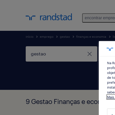
encontrar empr
início
emprego
gestao
finanças e economia
l
Na R
profi
objet
de to
prefe
insta
saber
Mais
9 Gestao Finanças e economi