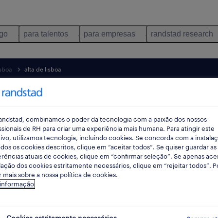
ego
para talentos
para empresas
randstad research
isboa
alta de lisboa
pes
andstad, combinamos o poder da tecnologia com a paixão dos nossos
ssionais de RH para criar uma experiência mais humana. Para atingir este
rec
ivo, utilizamos tecnologia, incluindo cookies. Se concorda com a instala
pesqui
dos os cookies descritos, clique em “aceitar todos”. Se quiser guardar as
rências atuais de cookies, clique em “confirmar seleção”. Se apenas acei
lação dos cookies estritamente necessários, clique em “rejeitar todos”. 
 mais sobre a nossa política de cookies.
 informação
a empregos encontrados
Cookies estritamente necessários