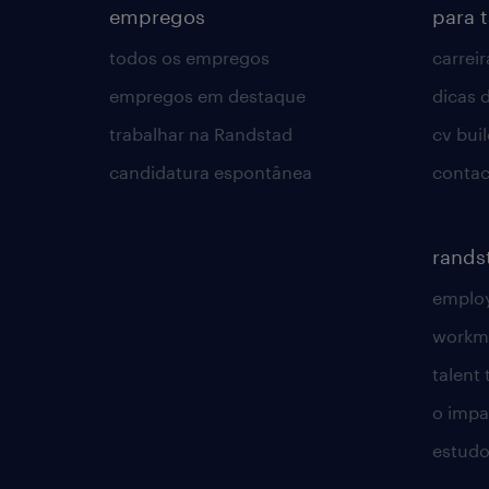
empregos
para 
todos os empregos
carreir
empregos em destaque
dicas d
trabalhar na Randstad
cv bui
candidatura espontânea
contac
rands
employ
workm
talent
o impac
estudo