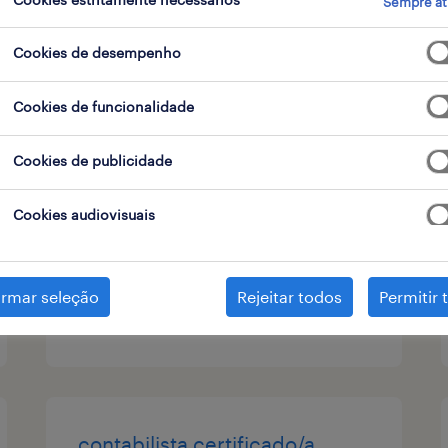
Sempre at
tipo de contrato
Cookies de desempenho
Cookies de funcionalidade
trade finance and credit
(m/f/x)
Cookies de publicidade
funchal, madeira
Cookies audiovisuais
permanente
irmar seleção
Rejeitar todos
Permitir 
publicado em 6 agosto 2026
contabilista certificado/a