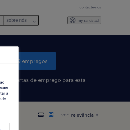
contacte-nos
sobre nós
my randstad
quisar 9 empregos
eber alertas de emprego para esta
ção
sa
 suas
tar a
Pode
ver: