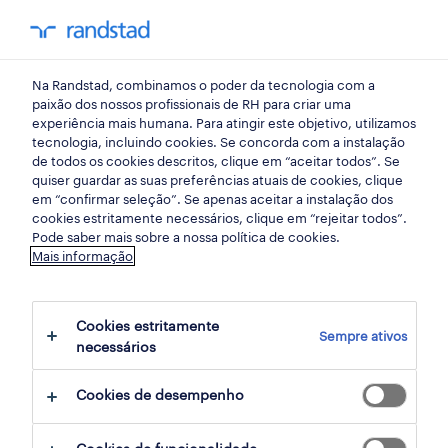
my randst
Na Randstad, combinamos o poder da tecnologia com a
lisboa
paixão dos nossos profissionais de RH para criar uma
experiência mais humana. Para atingir este objetivo, utilizamos
tecnologia, incluindo cookies. Se concorda com a instalação
de todos os cookies descritos, clique em “aceitar todos”. Se
quiser guardar as suas preferências atuais de cookies, clique
em “confirmar seleção”. Se apenas aceitar a instalação dos
cookies estritamente necessários, clique em “rejeitar todos”.
receber alertas de emprego para esta
Pode saber mais sobre a nossa política de cookies.
Mais informação
pesquisa
Cookies estritamente
Sempre ativos
1 Gestao Contabilidade e auditoria
necessários
empregos encontrados
Cookies de desempenho
filter
2