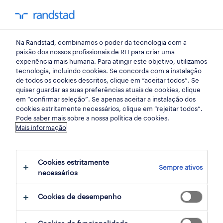
my randst
Na Randstad, combinamos o poder da tecnologia com a
emprego
paixão dos nossos profissionais de RH para criar uma
experiência mais humana. Para atingir este objetivo, utilizamos
tecnologia, incluindo cookies. Se concorda com a instalação
de todos os cookies descritos, clique em “aceitar todos”. Se
quiser guardar as suas preferências atuais de cookies, clique
em “confirmar seleção”. Se apenas aceitar a instalação dos
cookies estritamente necessários, clique em “rejeitar todos”.
Pode saber mais sobre a nossa política de cookies.
Mais informação
não foram encontrados resultados
Cookies estritamente
Sempre ativos
necessários
Não encontrámos resultados para a sua
pesquisa. Experimente alterar os seus
Cookies de desempenho
critérios de filtragem para obter mais
resultados. As seguintes acções podem