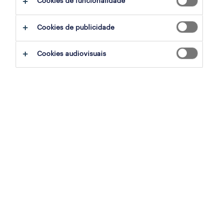
Cookies de funcionalidade
ajudar:
Cookies de publicidade
experimente remover alguns dos filtros
Cookies audiovisuais
que aplicou.
já experientou pesquisar por uma região
específica? Considere expandir a
distância até ao local de emprego.
altere a função ou palavras-chave e
verifique se foi escrito correctamente.