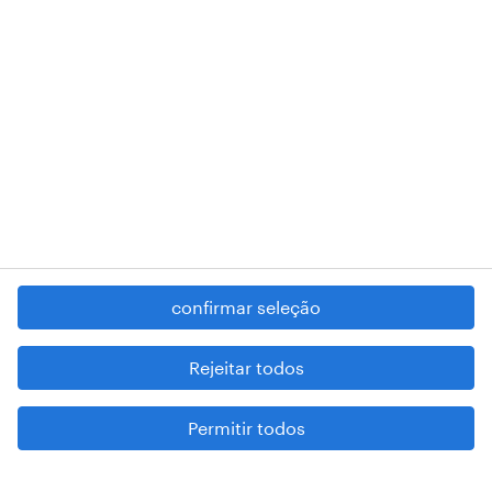
RANDSTAD,
, and SHAPING THE WORLD OF WORK are
registered trademarks of © Randstad N.V.
contacte-nos
termos e condições
política de privacidade
regime geral da prevenção da corrupção
denúncia de má conduta
confirmar seleção
reportar problemas de segurança
cookies
Rejeitar todos
mapa do site
Permitir todos
esteja atento