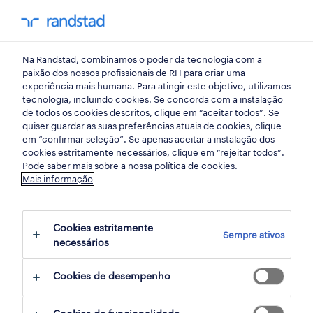
my randst
Na Randstad, combinamos o poder da tecnologia com a
lisboa
paixão dos nossos profissionais de RH para criar uma
experiência mais humana. Para atingir este objetivo, utilizamos
tecnologia, incluindo cookies. Se concorda com a instalação
de todos os cookies descritos, clique em “aceitar todos”. Se
quiser guardar as suas preferências atuais de cookies, clique
em “confirmar seleção”. Se apenas aceitar a instalação dos
cookies estritamente necessários, clique em “rejeitar todos”.
receber alertas de emprego para esta
Pode saber mais sobre a nossa política de cookies.
Mais informação
pesquisa
Cookies estritamente
Sempre ativos
8 ofertas disponíveis em Financeiro em
necessários
LISBOA, Lisboa
Cookies de desempenho
filter
1