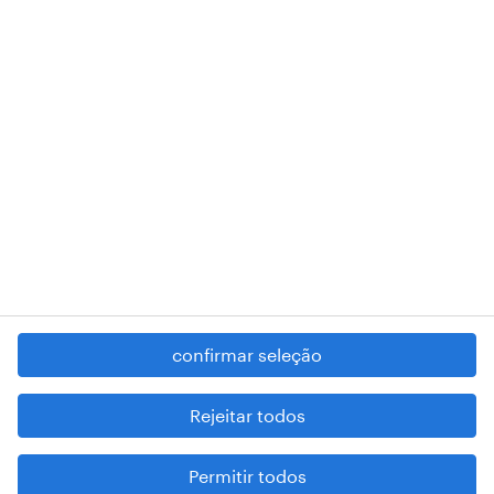
RANDSTAD,
, and SHAPING THE WORLD OF WORK are
registered trademarks of © Randstad N.V.
contacte-nos
termos e condições
política de privacidade
regime geral da prevenção da corrupção
denúncia de má conduta
confirmar seleção
reportar problemas de segurança
cookies
Rejeitar todos
mapa do site
Permitir todos
esteja atento