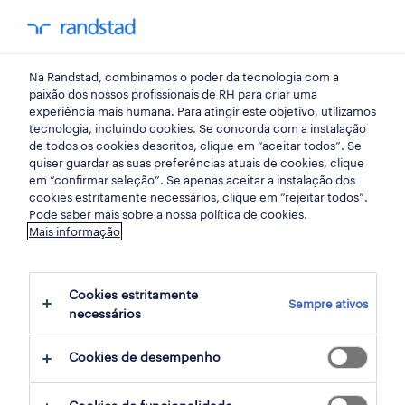
my randst
Na Randstad, combinamos o poder da tecnologia com a
setubal
paixão dos nossos profissionais de RH para criar uma
experiência mais humana. Para atingir este objetivo, utilizamos
tecnologia, incluindo cookies. Se concorda com a instalação
de todos os cookies descritos, clique em “aceitar todos”. Se
quiser guardar as suas preferências atuais de cookies, clique
em “confirmar seleção”. Se apenas aceitar a instalação dos
cookies estritamente necessários, clique em “rejeitar todos”.
receber alertas de emprego para esta
Pode saber mais sobre a nossa política de cookies.
Mais informação
pesquisa
Cookies estritamente
Sempre ativos
3 ofertas disponíveis em Empilhador em
necessários
Alcochete, Setubal
Cookies de desempenho
filter
1