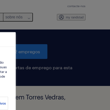
contacte-nos
sobre nós
my randstad
quisar 2 empregos
ção
eber alertas de emprego para esta
 suas
tar a
sa
Pode
íveis em Torres Vedras,
ivos