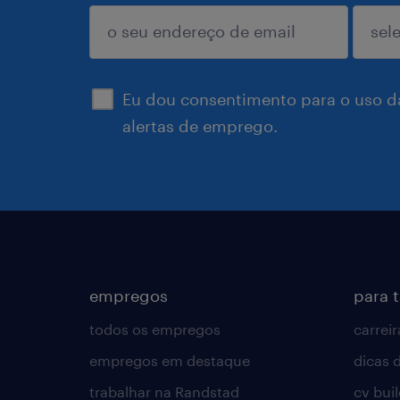
enviar
Eu dou consentimento para o uso d
alertas de emprego.
empregos
para 
todos os empregos
carreir
empregos em destaque
dicas d
trabalhar na Randstad
cv bui