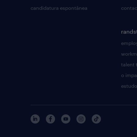
candidatura espontânea
contac
rands
employ
workm
talent
o impac
estudo