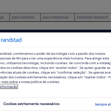
ego
para talentos
para empresas
randstad research
umo e distribuição
lisboa
torres vedras
contrato
pes
andstad, combinamos o poder da tecnologia com a paixão dos nossos
ssionais de RH para criar uma experiência mais humana. Para atingir este
ivo, utilizamos tecnologia, incluindo cookies. Se concorda com a instala
rec
dos os cookies descritos, clique em “aceitar todos”. Se quiser guardar as
rências atuais de cookies, clique em “confirmar seleção”. Se apenas acei
pesqui
lação dos cookies estritamente necessários, clique em “rejeitar todos”. 
 mais sobre a nossa política de cookies.
 informação
onsumo e distribuição empregos dispon
Cookies estritamente necessários
Sempre at