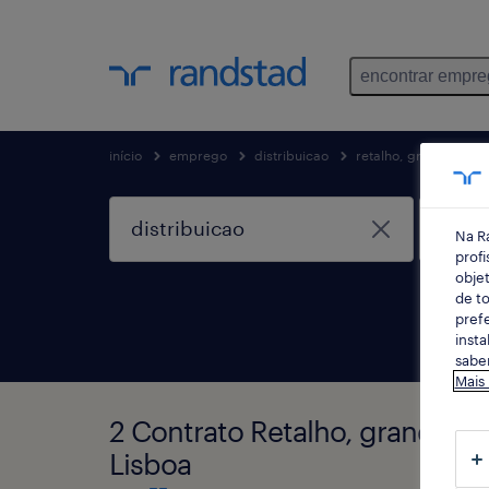
encontrar empr
início
emprego
distribuicao
retalho, grande cons
Na R
profi
objet
de to
prefe
insta
saber
Mais
2 Contrato Retalho, grande c
Lisboa