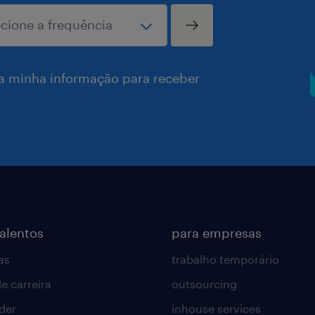
a minha informação para receber
talentos
para empresas
as
trabalho temporário
e carreira
outsourcing
lder
inhouse services