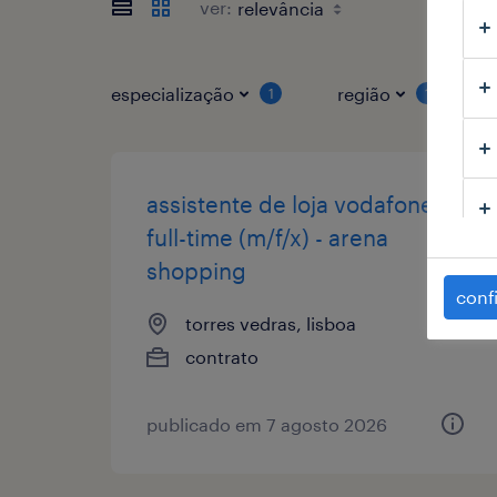
ver:
especialização
região
1
1
assistente de loja vodafone
full-time (m/f/x) - arena
shopping
conf
torres vedras, lisboa
contrato
publicado em 7 agosto 2026