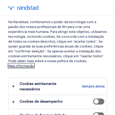
my randst
Na Randstad, combinamos o poder da tecnologia com a
torres vedras
paixão dos nossos profissionais de RH para criar uma
experiência mais humana. Para atingir este objetivo, utilizamos
tecnologia, incluindo cookies. Se concorda com a instalação
de todos os cookies descritos, clique em “aceitar todos”. Se
quiser guardar as suas preferências atuais de cookies, clique
em “confirmar seleção”. Se apenas aceitar a instalação dos
cookies estritamente necessários, clique em “rejeitar todos”.
receber alertas de emprego para esta
Pode saber mais sobre a nossa política de cookies.
Mais informação
pesquisa
Cookies estritamente
Sempre ativos
1 Permanente encontrar Torres Vedras,
necessários
Lisboa
Cookies de desempenho
filter
2