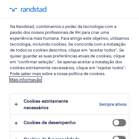
my randst
Na Randstad, combinamos o poder da tecnologia com a
lisboa
paixão dos nossos profissionais de RH para criar uma
experiência mais humana. Para atingir este objetivo, utilizamos
tecnologia, incluindo cookies. Se concorda com a instalação
de todos os cookies descritos, clique em “aceitar todos”. Se
quiser guardar as suas preferências atuais de cookies, clique
em “confirmar seleção”. Se apenas aceitar a instalação dos
cookies estritamente necessários, clique em “rejeitar todos”.
receber alertas de emprego para esta
Pode saber mais sobre a nossa política de cookies.
Mais informação
pesquisa
Cookies estritamente
Sempre ativos
68 ofertas disponíveis em Distribuicao em
necessários
Telheiras, Lisboa
Cookies de desempenho
filter
1