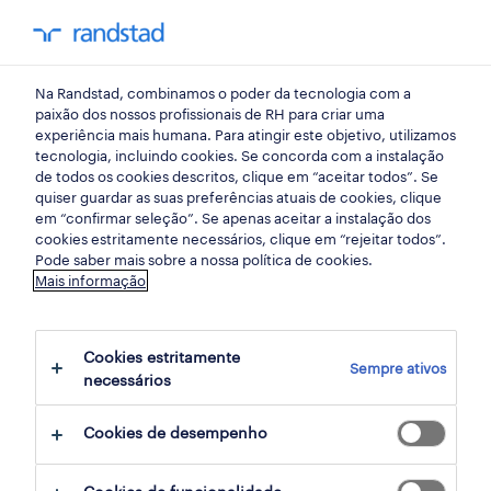
my randst
Na Randstad, combinamos o poder da tecnologia com a
leiria
paixão dos nossos profissionais de RH para criar uma
experiência mais humana. Para atingir este objetivo, utilizamos
tecnologia, incluindo cookies. Se concorda com a instalação
de todos os cookies descritos, clique em “aceitar todos”. Se
quiser guardar as suas preferências atuais de cookies, clique
em “confirmar seleção”. Se apenas aceitar a instalação dos
cookies estritamente necessários, clique em “rejeitar todos”.
receber alertas de emprego para esta
Pode saber mais sobre a nossa política de cookies.
Mais informação
pesquisa
Cookies estritamente
Sempre ativos
4 ofertas disponíveis em Distribuicao em
necessários
Leiria, Leiria
Cookies de desempenho
filter
1