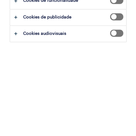
Cookies de funcionalidade
Cookies de publicidade
ux/ui designer
lisboa, lisboa
Cookies audiovisuais
permanente
publicado em 6 agosto 2026
senior womenswear designer
vila do conde, porto
permanente