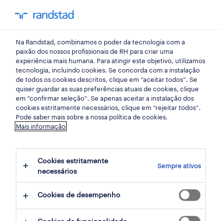
my randst
Na Randstad, combinamos o poder da tecnologia com a
design
paixão dos nossos profissionais de RH para criar uma
experiência mais humana. Para atingir este objetivo, utilizamos
tecnologia, incluindo cookies. Se concorda com a instalação
de todos os cookies descritos, clique em “aceitar todos”. Se
quiser guardar as suas preferências atuais de cookies, clique
em “confirmar seleção”. Se apenas aceitar a instalação dos
cookies estritamente necessários, clique em “rejeitar todos”.
receber alertas de emprego para esta
Pode saber mais sobre a nossa política de cookies.
Mais informação
pesquisa
Cookies estritamente
Sempre ativos
22 Permanente oportunidades encontradas
necessários
para ti
Cookies de desempenho
filter
1