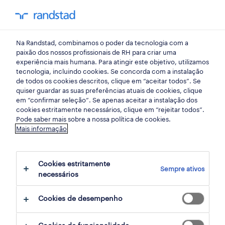
my randst
Na Randstad, combinamos o poder da tecnologia com a
porto
paixão dos nossos profissionais de RH para criar uma
experiência mais humana. Para atingir este objetivo, utilizamos
tecnologia, incluindo cookies. Se concorda com a instalação
de todos os cookies descritos, clique em “aceitar todos”. Se
quiser guardar as suas preferências atuais de cookies, clique
em “confirmar seleção”. Se apenas aceitar a instalação dos
cookies estritamente necessários, clique em “rejeitar todos”.
receber alertas de emprego para esta
Pode saber mais sobre a nossa política de cookies.
Mais informação
pesquisa
Cookies estritamente
Sempre ativos
3 ofertas disponíveis em Conducao em Vila
necessários
Nova de Gaia, Porto
Cookies de desempenho
filter
1