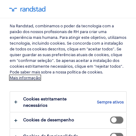
my randst
Na Randstad, combinamos o poder da tecnologia com a
lisboa
paixão dos nossos profissionais de RH para criar uma
experiência mais humana. Para atingir este objetivo, utilizamos
tecnologia, incluindo cookies. Se concorda com a instalação
de todos os cookies descritos, clique em “aceitar todos”. Se
quiser guardar as suas preferências atuais de cookies, clique
em “confirmar seleção”. Se apenas aceitar a instalação dos
cookies estritamente necessários, clique em “rejeitar todos”.
receber alertas de emprego para esta
Pode saber mais sobre a nossa política de cookies.
Mais informação
pesquisa
Cookies estritamente
Sempre ativos
14 ofertas disponíveis em Conducao em
necessários
Carcavelos, Lisboa
Cookies de desempenho
filter
1