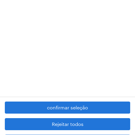
A nossa sede encontra-se na Rua Amílcar Cabral, número 25, 1750-
018 Lisboa.
RANDSTAD,
, and SHAPING THE WORLD OF WORK are
registered trademarks of © Randstad N.V.
contacte-nos
termos e condições
política de privacidade
regime geral da prevenção da corrupção
denúncia de má conduta
confirmar seleção
reportar problemas de segurança
cookies
Rejeitar todos
mapa do site