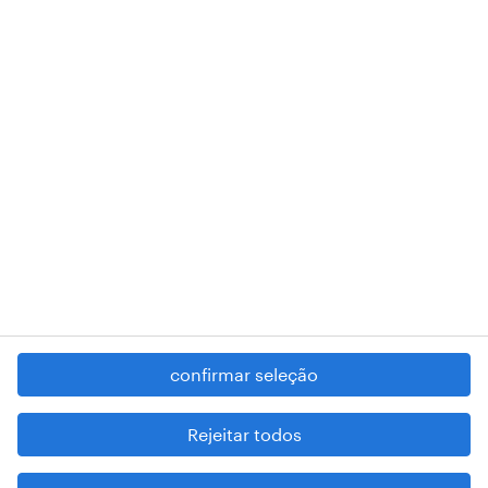
018 Lisboa.
RANDSTAD,
, and SHAPING THE WORLD OF WORK are
registered trademarks of © Randstad N.V.
contacte-nos
termos e condições
política de privacidade
regime geral da prevenção da corrupção
denúncia de má conduta
confirmar seleção
reportar problemas de segurança
cookies
Rejeitar todos
mapa do site