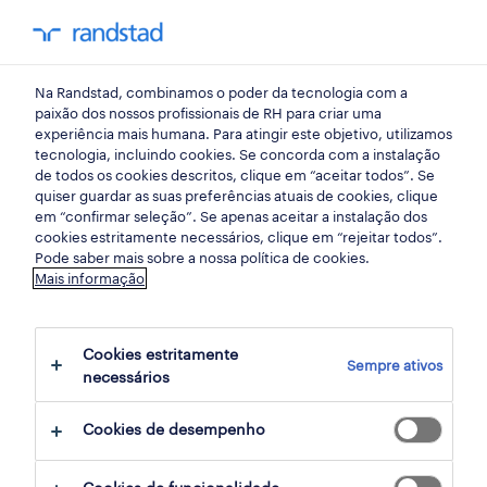
my randst
Na Randstad, combinamos o poder da tecnologia com a
lisboa
paixão dos nossos profissionais de RH para criar uma
experiência mais humana. Para atingir este objetivo, utilizamos
tecnologia, incluindo cookies. Se concorda com a instalação
de todos os cookies descritos, clique em “aceitar todos”. Se
quiser guardar as suas preferências atuais de cookies, clique
em “confirmar seleção”. Se apenas aceitar a instalação dos
cookies estritamente necessários, clique em “rejeitar todos”.
receber alertas de emprego para esta
Pode saber mais sobre a nossa política de cookies.
Mais informação
pesquisa
Cookies estritamente
Sempre ativos
2 Permanente Contabilidade e auditoria
necessários
empregos disponíveis em Lisboa, Lisboa
Cookies de desempenho
filter
3