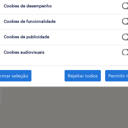
Cookies de desempenho
 de contrato
1
Cookies de funcionalidade
Cookies de publicidade
Cookies audiovisuais
irmar seleção
Rejeitar todos
Permitir 