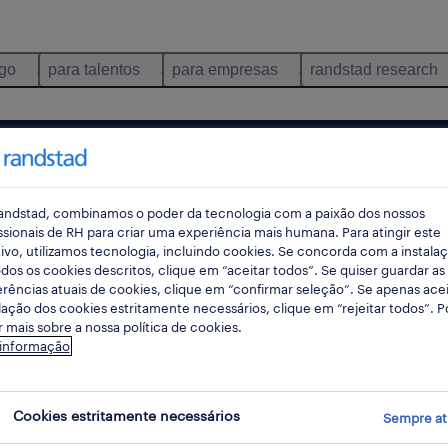
ego
para talentos
para empresas
randstad research
onde
permanente
pes
andstad, combinamos o poder da tecnologia com a paixão dos nossos
ssionais de RH para criar uma experiência mais humana. Para atingir este
ivo, utilizamos tecnologia, incluindo cookies. Se concorda com a instala
dos os cookies descritos, clique em “aceitar todos”. Se quiser guardar as
rec
rências atuais de cookies, clique em “confirmar seleção”. Se apenas acei
pesqui
lação dos cookies estritamente necessários, clique em “rejeitar todos”. 
 mais sobre a nossa política de cookies.
 informação
do Conde, Porto
Cookies estritamente necessários
Sempre at