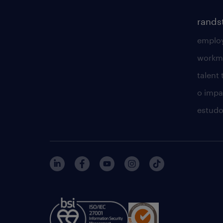
rands
employ
workm
talent
o impac
estudo