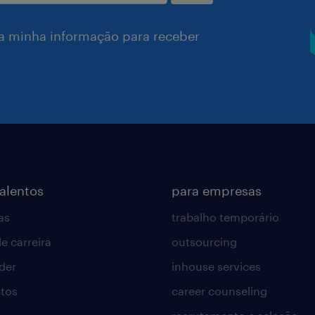
a minha informação para receber
talentos
para empresas
as
trabalho temporário
e carreira
outsourcing
lder
inhouse services
tos
career counseling