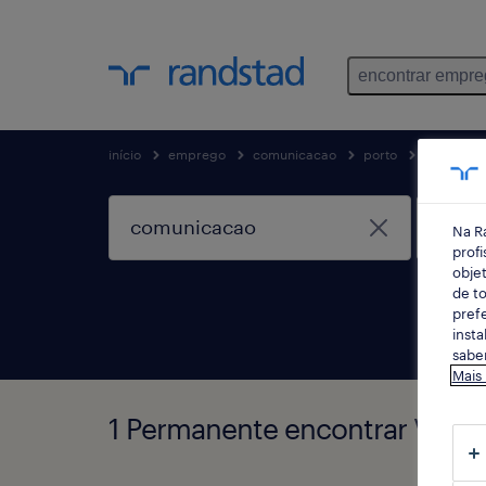
encontrar empr
início
emprego
comunicacao
porto
vila do c
Na R
profi
objet
de to
prefe
insta
saber
Mais
1 Permanente encontrar Vila 