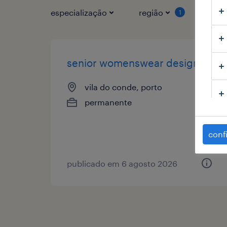
especialização
região
tipo
1
senior womenswear designer
vila do conde, porto
permanente
conf
publicado em 6 agosto 2026