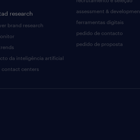
recrutamento e seleção
assessment & developmen
tad research
ferramentas digitais
er brand research
pedido de contacto
onitor
pedido de proposta
 trends
to da inteligência artificial
 contact centers