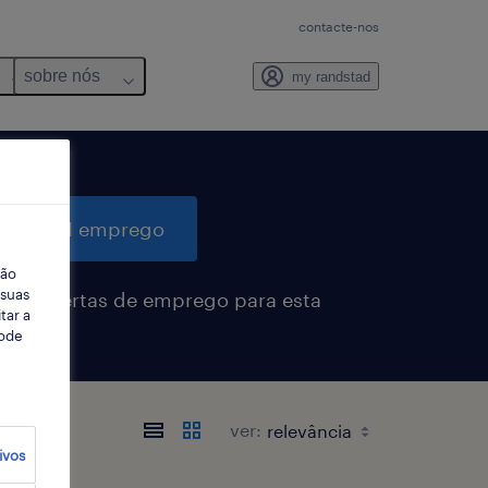
contacte-nos
sobre nós
my randstad
quisar 1 emprego
ção
 suas
eber alertas de emprego para esta
tar a
sa
Pode
ver:
ivos