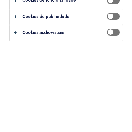
Cookies de funcionalidade
ajudar:
Cookies de publicidade
experimente remover alguns dos filtros
Cookies audiovisuais
que aplicou.
já experientou pesquisar por uma região
específica? Considere expandir a
distância até ao local de emprego.
altere a função ou palavras-chave e
verifique se foi escrito correctamente.