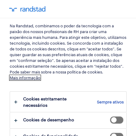
my randst
Na Randstad, combinamos o poder da tecnologia com a
emprego
paixão dos nossos profissionais de RH para criar uma
experiência mais humana. Para atingir este objetivo, utilizamos
tecnologia, incluindo cookies. Se concorda com a instalação
de todos os cookies descritos, clique em “aceitar todos”. Se
quiser guardar as suas preferências atuais de cookies, clique
em “confirmar seleção”. Se apenas aceitar a instalação dos
cookies estritamente necessários, clique em “rejeitar todos”.
Pode saber mais sobre a nossa política de cookies.
Mais informação
não foram encontrados resultados
Cookies estritamente
Sempre ativos
necessários
Não encontrámos resultados para a sua
pesquisa. Experimente alterar os seus
Cookies de desempenho
critérios de filtragem para obter mais
resultados. As seguintes acções podem