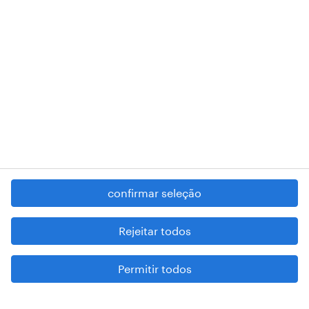
RANDSTAD,
, and SHAPING THE WORLD OF WORK are
registered trademarks of © Randstad N.V.
contacte-nos
termos e condições
política de privacidade
regime geral da prevenção da corrupção
denúncia de má conduta
confirmar seleção
reportar problemas de segurança
cookies
Rejeitar todos
mapa do site
Permitir todos
esteja atento