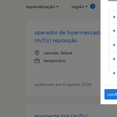
especialização
região
tipo
1
operador de hipermercado
(m/f/x) reposição
cascais, lisboa
temporário
publicado em 6 agosto 2026
conf
assistente loja (m/f/x)