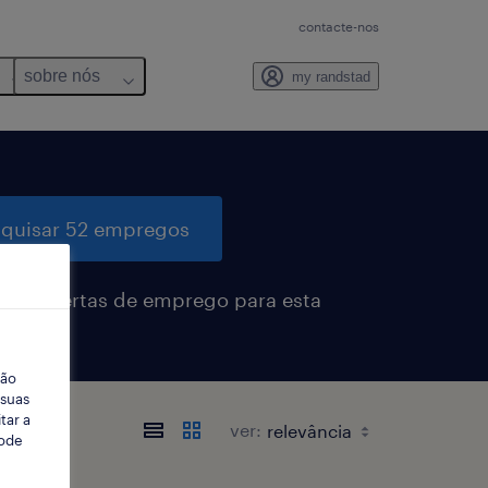
contacte-nos
sobre nós
my randstad
quisar 52 empregos
eber alertas de emprego para esta
sa
ção
 suas
tar a
ver:
Pode