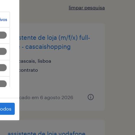
limpar pesquisa
ivos
assistente de loja (m/f/x) full-
time - cascaishopping
cascais, lisboa
contrato
publicado em 6 agosto 2026
todos
assistente de loja vodafone