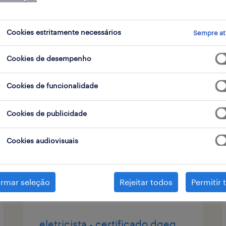
 de contrato
Cookies estritamente necessários
Sempre at
Cookies de desempenho
operador de loja - verão
(m/f/x)
Cookies de funcionalidade
cascais, lisboa
Cookies de publicidade
temporário
Cookies audiovisuais
publicado em 6 agosto 2026
irmar seleção
Rejeitar todos
Permitir 
eletricista - certificado dgeg