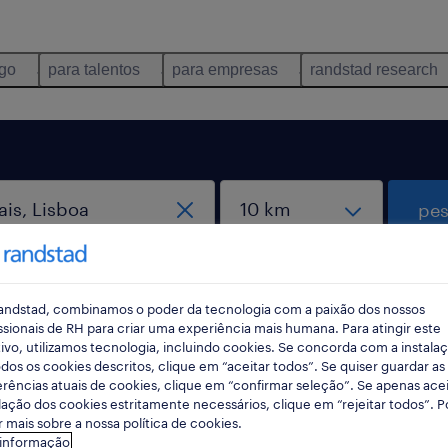
ego
para talentos
para empresas
randstad research
pes
rec
pesqui
andstad, combinamos o poder da tecnologia com a paixão dos nossos
ssionais de RH para criar uma experiência mais humana. Para atingir este
ivo, utilizamos tecnologia, incluindo cookies. Se concorda com a instala
dos os cookies descritos, clique em “aceitar todos”. Se quiser guardar as
rências atuais de cookies, clique em “confirmar seleção”. Se apenas acei
municacao em Cascais, Lisboa
lação dos cookies estritamente necessários, clique em “rejeitar todos”. 
 mais sobre a nossa política de cookies.
 informação