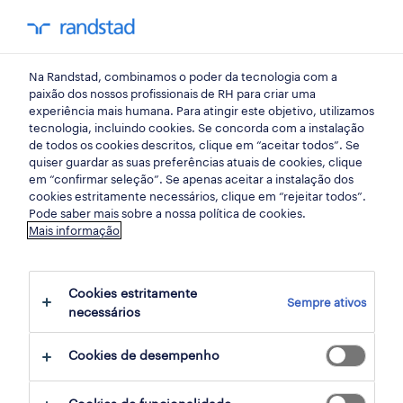
my randst
Na Randstad, combinamos o poder da tecnologia com a
viseu
paixão dos nossos profissionais de RH para criar uma
experiência mais humana. Para atingir este objetivo, utilizamos
tecnologia, incluindo cookies. Se concorda com a instalação
de todos os cookies descritos, clique em “aceitar todos”. Se
quiser guardar as suas preferências atuais de cookies, clique
em “confirmar seleção”. Se apenas aceitar a instalação dos
cookies estritamente necessários, clique em “rejeitar todos”.
receber alertas de emprego para esta
Pode saber mais sobre a nossa política de cookies.
Mais informação
pesquisa
Cookies estritamente
Sempre ativos
2 ofertas disponíveis em Comercial em
necessários
Viseu, Viseu
Cookies de desempenho
filter
1