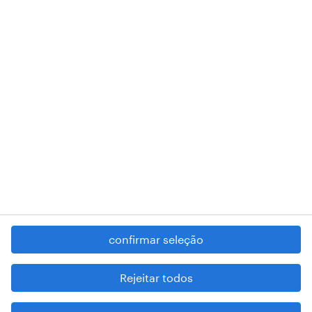
018 Lisboa.
RANDSTAD,
, and SHAPING THE WORLD OF WORK are
registered trademarks of © Randstad N.V.
contacte-nos
termos e condições
política de privacidade
regime geral da prevenção da corrupção
denúncia de má conduta
confirmar seleção
reportar problemas de segurança
cookies
Rejeitar todos
mapa do site