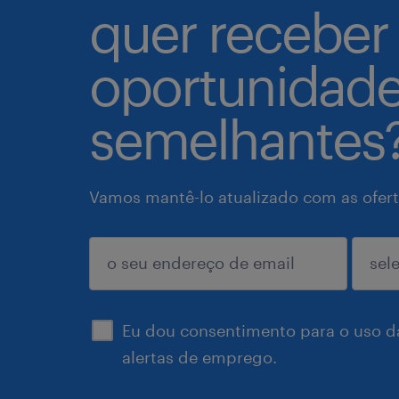
quer receber
oportunidad
semelhantes
Vamos mantê-lo atualizado com as ofert
enviar
Eu dou consentimento para o uso d
alertas de emprego.