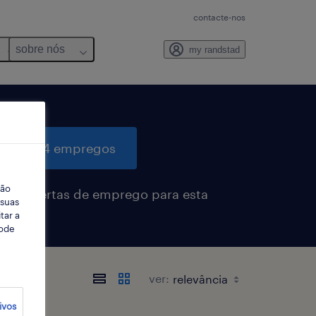
contacte-nos
sobre nós
my randstad
quisar 4 empregos
ção
eber alertas de emprego para esta
 suas
sa
tar a
Pode
ver:
ivos