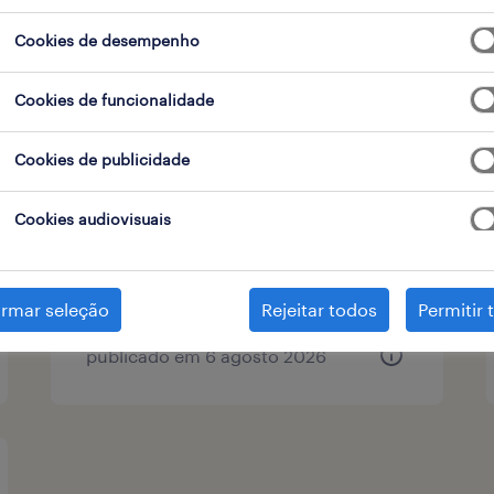
 de contrato
1
Cookies de desempenho
Cookies de funcionalidade
operário/a de produção
Cookies de publicidade
(f/m/x)
Cookies audiovisuais
esposende, braga
temporário
irmar seleção
Rejeitar todos
Permitir 
publicado em 6 agosto 2026