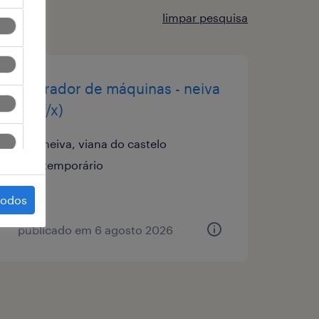
limpar pesquisa
operador de máquinas - neiva
(m/f/x)
neiva, viana do castelo
temporário
todos
publicado em 6 agosto 2026