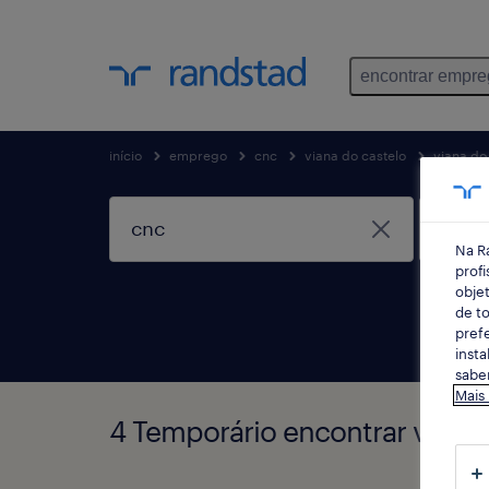
encontrar empr
início
emprego
cnc
viana do castelo
viana do
Na R
profi
objet
de to
prefe
insta
saber
Mais
4 Temporário encontrar viana 