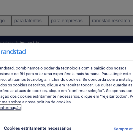
ego
para talentos
para empresas
randstad research
 castelo
temporário
pes
andstad, combinamos o poder da tecnologia com a paixão dos nossos
ssionais de RH para criar uma experiência mais humana. Para atingir este
ivo, utilizamos tecnologia, incluindo cookies. Se concorda com a instala
rec
dos os cookies descritos, clique em “aceitar todos”. Se quiser guardar as
pesqui
rências atuais de cookies, clique em “confirmar seleção”. Se apenas acei
lação dos cookies estritamente necessários, clique em “rejeitar todos”. 
 mais sobre a nossa política de cookies.
 informação
do castelo, Viana do Castelo
Cookies estritamente necessários
Sempre at