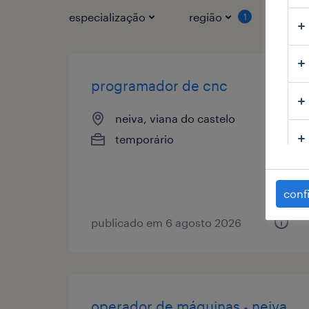
especialização
região
tipo
1
programador de cnc
neiva, viana do castelo
temporário
conf
publicado em 6 agosto 2026
operador de máquinas - neiva