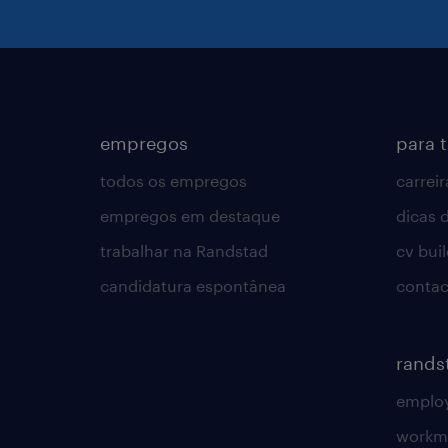
empregos
para 
todos os empregos
carreir
empregos em destaque
dicas d
trabalhar na Randstad
cv bui
candidatura espontânea
contac
rands
employ
workm