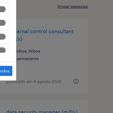
limpar pesquisa
it internal control consultant
(m/f/x)
lisboa, lisboa
permanente
todos
publicado em 6 agosto 2026
data security manager (m/f/x)