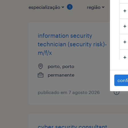
especialização
região
tipo
1
information security
technician (security risk)-
m/f/x
porto, porto
permanente
conf
publicado em 7 agosto 2026
cyber security consultant