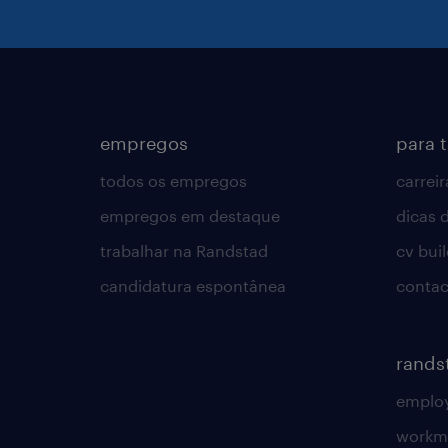
empregos
para 
todos os empregos
carreir
empregos em destaque
dicas d
trabalhar na Randstad
cv bui
candidatura espontânea
contac
rands
employ
workm