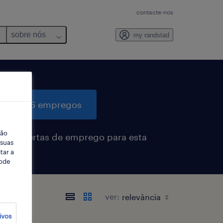
contacte-nos
sobre nós
my randstad
quisar 6 empregos
ção
eber alertas de emprego para esta
 suas
sa
tar a
Pode
ver:
ivos