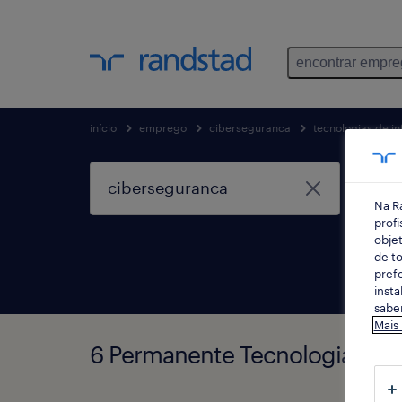
encontrar empr
início
emprego
ciberseguranca
tecnologias de i
Na R
profi
objet
de to
prefe
insta
saber
Mais
6 Permanente Tecnologias de 