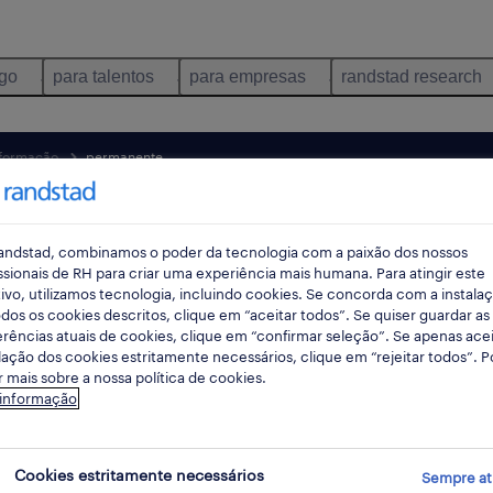
ego
para talentos
para empresas
randstad research
nformação
permanente
pes
andstad, combinamos o poder da tecnologia com a paixão dos nossos
ssionais de RH para criar uma experiência mais humana. Para atingir este
ivo, utilizamos tecnologia, incluindo cookies. Se concorda com a instala
rec
dos os cookies descritos, clique em “aceitar todos”. Se quiser guardar as
pesqui
rências atuais de cookies, clique em “confirmar seleção”. Se apenas acei
lação dos cookies estritamente necessários, clique em “rejeitar todos”. 
 mais sobre a nossa política de cookies.
 informação
informação disponível
Cookies estritamente necessários
Sempre at