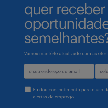
quer receber
oportunidad
semelhantes
Vamos mantê-lo atualizado com as ofert
enviar
Eu dou consentimento para o uso d
alertas de emprego.