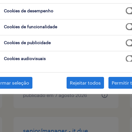
 de contrato
1
Cookies de desempenho
Cookies de funcionalidade
information security
Cookies de publicidade
technician- m/f/x
Cookies audiovisuais
porto, porto
permanente
irmar seleção
Rejeitar todos
Permitir 
publicado em 7 agosto 2026
senior/manager - it due