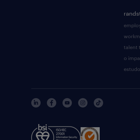
rands
employ
workm
talent
o impac
estudo