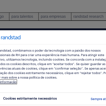
ego
para talentos
para empresas
randstad research
nformação
lisboa
lisboa
pes
andstad, combinamos o poder da tecnologia com a paixão dos nossos
ssionais de RH para criar uma experiência mais humana. Para atingir este
ivo, utilizamos tecnologia, incluindo cookies. Se concorda com a instala
dos os cookies descritos, clique em “aceitar todos”. Se quiser guardar as
rec
rências atuais de cookies, clique em “confirmar seleção”. Se apenas acei
pesqui
lação dos cookies estritamente necessários, clique em “rejeitar todos”. 
 mais sobre a nossa política de cookies.
 informação
s de informação empregos encontrado
Cookies estritamente necessários
Sempre at