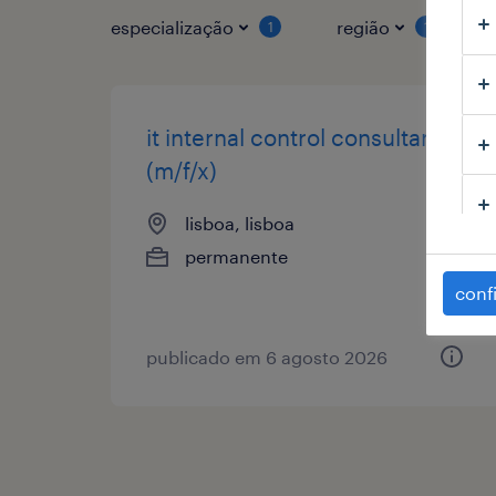
especialização
região
1
1
it internal control consultant
(m/f/x)
lisboa, lisboa
permanente
conf
publicado em 6 agosto 2026