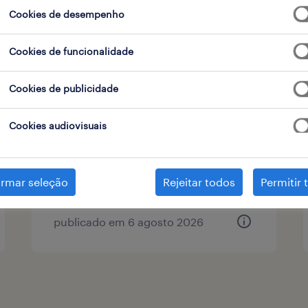
Cookies de desempenho
tipo de contrato
Cookies de funcionalidade
cyber security consultant
Cookies de publicidade
lisboa (hybrid), lisboa
Cookies audiovisuais
permanente
irmar seleção
Rejeitar todos
Permitir 
publicado em 6 agosto 2026