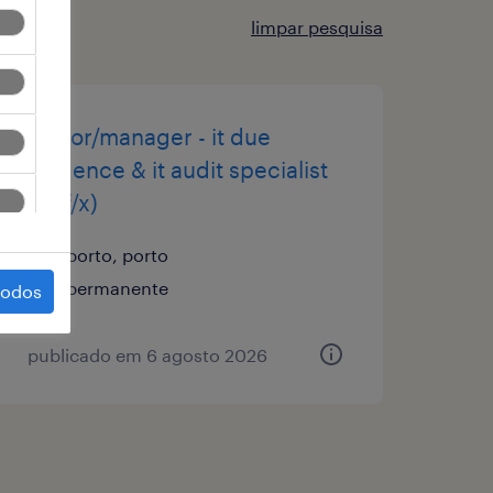
limpar pesquisa
senior/manager - it due
diligence & it audit specialist
(m/f/x)
porto, porto
permanente
todos
publicado em 6 agosto 2026