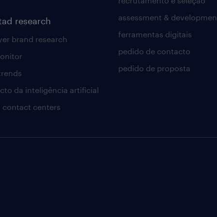
recrutamento e seleção
assessment & developmen
tad research
ferramentas digitais
er brand research
pedido de contacto
onitor
pedido de proposta
 trends
to da inteligência artificial
 contact centers