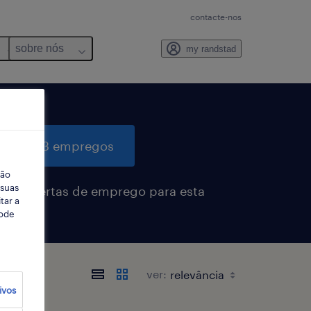
contacte-nos
sobre nós
my randstad
quisar 3 empregos
ção
 suas
eber alertas de emprego para esta
tar a
sa
Pode
s
ver:
ivos