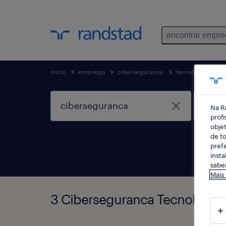
encontrar empr
início
emprego
ciberseguranca
tecnologias de i
Na R
profi
objet
de to
prefe
insta
saber
Mais
3 Ciberseguranca Tecnologia