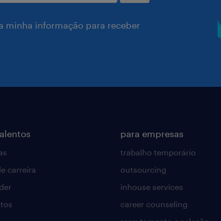
a minha informação para receber
talentos
para empresas
as
trabalho temporário
e carreira
outsourcing
lder
inhouse services
tos
career counseling