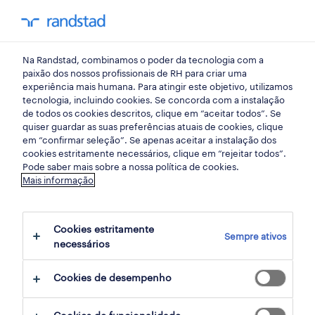
my randst
Na Randstad, combinamos o poder da tecnologia com a
porto
paixão dos nossos profissionais de RH para criar uma
experiência mais humana. Para atingir este objetivo, utilizamos
tecnologia, incluindo cookies. Se concorda com a instalação
de todos os cookies descritos, clique em “aceitar todos”. Se
quiser guardar as suas preferências atuais de cookies, clique
em “confirmar seleção”. Se apenas aceitar a instalação dos
cookies estritamente necessários, clique em “rejeitar todos”.
receber alertas de emprego para esta
Pode saber mais sobre a nossa política de cookies.
Mais informação
pesquisa
Cookies estritamente
Sempre ativos
1 ofertas disponíveis em Call center em On-
necessários
site Porto, Porto
Cookies de desempenho
filter
1