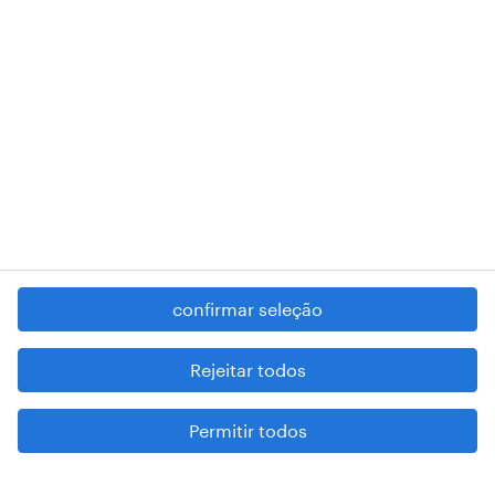
RANDSTAD,
, and SHAPING THE WORLD OF WORK are
registered trademarks of © Randstad N.V.
contacte-nos
termos e condições
política de privacidade
regime geral da prevenção da corrupção
denúncia de má conduta
confirmar seleção
reportar problemas de segurança
cookies
Rejeitar todos
mapa do site
Permitir todos
esteja atento