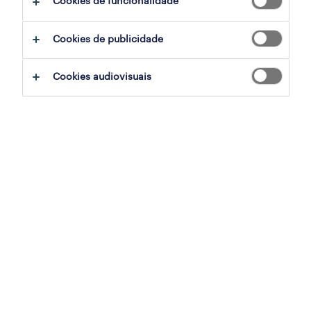
Cookies de funcionalidade
ajudar:
Cookies de publicidade
experimente remover alguns dos filtros
Cookies audiovisuais
que aplicou.
já experientou pesquisar por uma região
específica? Considere expandir a
distância até ao local de emprego.
altere a função ou palavras-chave e
verifique se foi escrito correctamente.