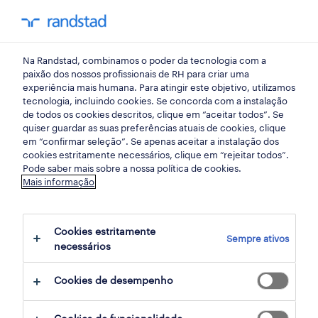
my randst
Na Randstad, combinamos o poder da tecnologia com a
emprego
paixão dos nossos profissionais de RH para criar uma
experiência mais humana. Para atingir este objetivo, utilizamos
tecnologia, incluindo cookies. Se concorda com a instalação
de todos os cookies descritos, clique em “aceitar todos”. Se
quiser guardar as suas preferências atuais de cookies, clique
em “confirmar seleção”. Se apenas aceitar a instalação dos
cookies estritamente necessários, clique em “rejeitar todos”.
Pode saber mais sobre a nossa política de cookies.
Mais informação
não foram encontrados resultados
Cookies estritamente
Sempre ativos
necessários
Não encontrámos resultados para a sua
pesquisa. Experimente alterar os seus
Cookies de desempenho
critérios de filtragem para obter mais
resultados. As seguintes acções podem