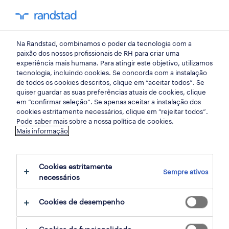
my randst
Na Randstad, combinamos o poder da tecnologia com a
lisboa
paixão dos nossos profissionais de RH para criar uma
experiência mais humana. Para atingir este objetivo, utilizamos
tecnologia, incluindo cookies. Se concorda com a instalação
de todos os cookies descritos, clique em “aceitar todos”. Se
quiser guardar as suas preferências atuais de cookies, clique
em “confirmar seleção”. Se apenas aceitar a instalação dos
cookies estritamente necessários, clique em “rejeitar todos”.
receber alertas de emprego para esta
Pode saber mais sobre a nossa política de cookies.
Mais informação
pesquisa
Cookies estritamente
Sempre ativos
13 Assistente Retalho, grande consumo e
necessários
distribuição empregos encontrados
Cookies de desempenho
filter
2