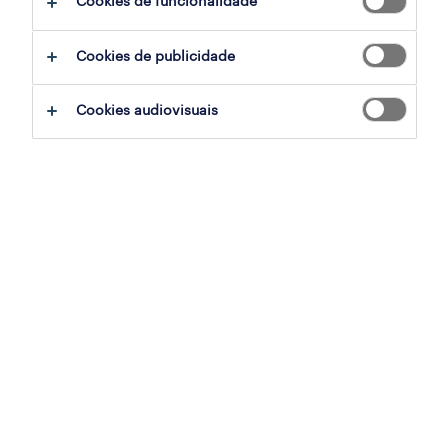
Cookies de funcionalidade
assistente de loja part-time (m/f/x)
Cookies de publicidade
aveiro, aveiro
temporário
Cookies audiovisuais
publicado em 5 agosto 2026
assistente de loja part-time (m/f/x)
aveiro, aveiro
temporário