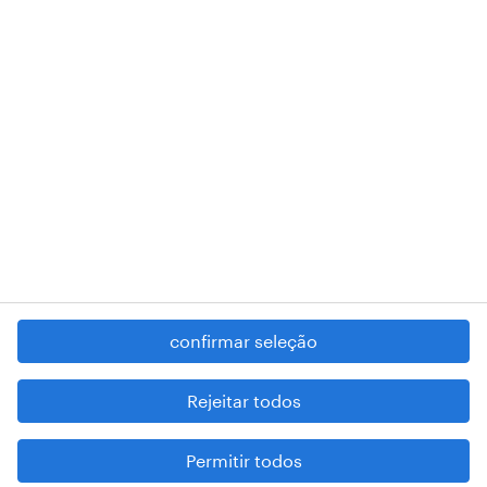
RANDSTAD,
, and SHAPING THE WORLD OF WORK are
registered trademarks of © Randstad N.V.
contacte-nos
termos e condições
política de privacidade
regime geral da prevenção da corrupção
denúncia de má conduta
confirmar seleção
reportar problemas de segurança
cookies
Rejeitar todos
mapa do site
Permitir todos
esteja atento