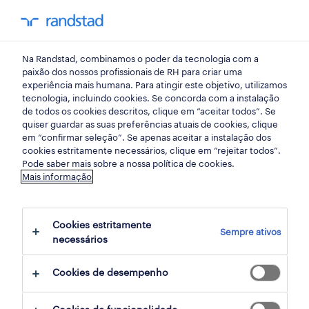
my randst
Na Randstad, combinamos o poder da tecnologia com a
porto
paixão dos nossos profissionais de RH para criar uma
experiência mais humana. Para atingir este objetivo, utilizamos
tecnologia, incluindo cookies. Se concorda com a instalação
de todos os cookies descritos, clique em “aceitar todos”. Se
quiser guardar as suas preferências atuais de cookies, clique
em “confirmar seleção”. Se apenas aceitar a instalação dos
cookies estritamente necessários, clique em “rejeitar todos”.
receber alertas de emprego para esta
Pode saber mais sobre a nossa política de cookies.
Mais informação
pesquisa
Cookies estritamente
Sempre ativos
2 Temporário encontrar Porto, Porto
necessários
Cookies de desempenho
filter
2