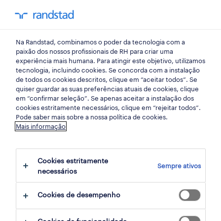
my randst
Na Randstad, combinamos o poder da tecnologia com a
faro
paixão dos nossos profissionais de RH para criar uma
experiência mais humana. Para atingir este objetivo, utilizamos
tecnologia, incluindo cookies. Se concorda com a instalação
de todos os cookies descritos, clique em “aceitar todos”. Se
quiser guardar as suas preferências atuais de cookies, clique
em “confirmar seleção”. Se apenas aceitar a instalação dos
cookies estritamente necessários, clique em “rejeitar todos”.
receber alertas de emprego para esta
Pode saber mais sobre a nossa política de cookies.
Mais informação
pesquisa
Cookies estritamente
Sempre ativos
5 ofertas disponíveis em Assistente em
necessários
Faro, Faro
Cookies de desempenho
filter
1