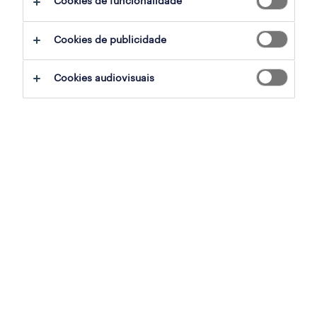
Cookies de funcionalidade
filter
2
Cookies de publicidade
assistente de loja (m/f/x) full-time -
Cookies audiovisuais
cascaishopping
cascais, lisboa
contrato
publicado em 3 agosto 2026
assistente de loja vodafone (m/f/x)
cascais, lisboa