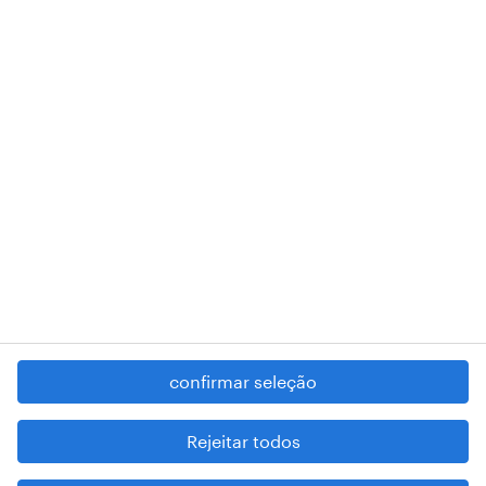
A nossa sede encontra-se na Rua Amílcar Cabral, número 25, 1750-
018 Lisboa.
RANDSTAD,
, and SHAPING THE WORLD OF WORK are
registered trademarks of © Randstad N.V.
contacte-nos
termos e condições
política de privacidade
regime geral da prevenção da corrupção
denúncia de má conduta
confirmar seleção
reportar problemas de segurança
cookies
Rejeitar todos
mapa do site