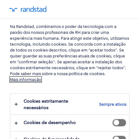
my randst
Na Randstad, combinamos o poder da tecnologia com a
lisboa
paixão dos nossos profissionais de RH para criar uma
experiência mais humana. Para atingir este objetivo, utilizamos
tecnologia, incluindo cookies. Se concorda com a instalação
de todos os cookies descritos, clique em “aceitar todos”. Se
quiser guardar as suas preferências atuais de cookies, clique
em “confirmar seleção”. Se apenas aceitar a instalação dos
cookies estritamente necessários, clique em “rejeitar todos”.
receber alertas de emprego para esta
Pode saber mais sobre a nossa política de cookies.
Mais informação
pesquisa
Cookies estritamente
Sempre ativos
8 Assistente De Loja Retalho, grande
necessários
consumo e distribuição empregos
Cookies de desempenho
encontrados